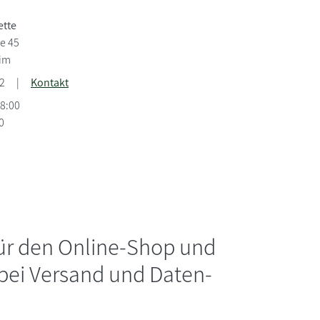
ette
e 45
him
2
|
Kontakt
18:00
0
für den Online-Shop und
 bei Versand und Daten-