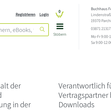
Buchhaus F
0
Registrieren
Login
Lindenstraß
19370 Parc
03871 21317
Stöbern
Mo-Fr 9:00-
Sa 9:00-12:0
alt der
Verantwortlich 
d
Vertragspartner
ung in der
Downloads