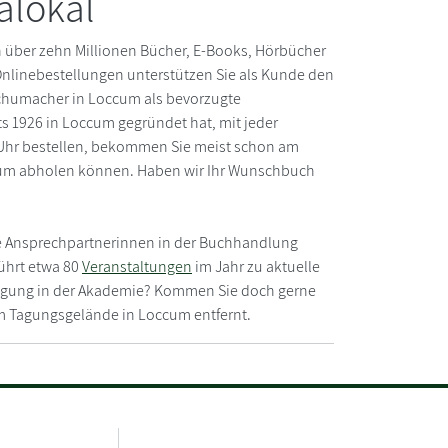
alokal
über zehn Millionen Bücher, E-Books, Hörbücher
 Onlinebestellungen unterstützen Sie als Kunde den
Schumacher in Loccum als bevorzugte
s 1926 in Loccum gegründet hat, mit jeder
15 Uhr bestellen, bekommen Sie meist schon am
ccum abholen können. Haben wir Ihr Wunschbuch
re Ansprechpartnerinnen in der Buchhandlung
ührt etwa 80
Veranstaltungen
im Jahr zu aktuelle
 Tagung in der Akademie? Kommen Sie doch gerne
om Tagungsgelände in Loccum entfernt.