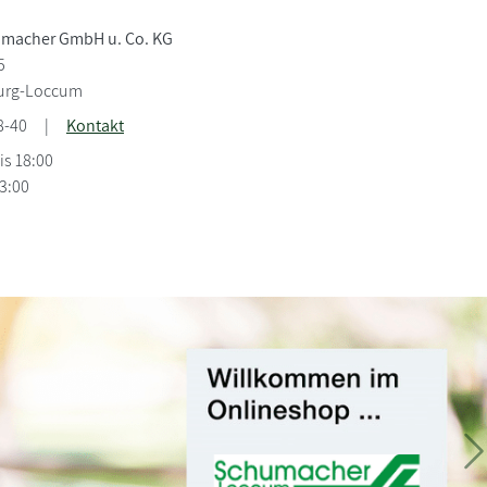
umacher GmbH u. Co. KG
5
urg-Loccum
8-40
|
Kontakt
is 18:00
13:00
Büc
Von i
W
spann