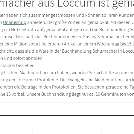
acher aus Loccum ist geni
ler haben sich zusammengeschlossen und können so ihren Kunden 
en
Onlineshop
anbieten. Der große Vorteil an genialokal: Mit diesen
alig ein Nutzerkonto auf genialokal anlegen und die Buchhandlung 
e unser Geschäft, das Buchbindermeister Gustav Schumacher bereit
er eine Million sofort-lieferbaren Artikel an einem Wochentag bis 
chricht, dass sie die Ware in der Buchhandlung Schumacher in Lo
ren und sofort abholen.
umacher beziehen
ngelischen Akademie Loccum haben, wenden Sie sich bitte an unse
llung der Loccumer Protokolle. Die Evangelische Akademie Loccum f
ntiert die Beiträge in den Protokollen. Sie besuchen gerade eine
raße 15 vorbei. Unsere Buchhandlung liegt nur ca. 10 Gehminuten v