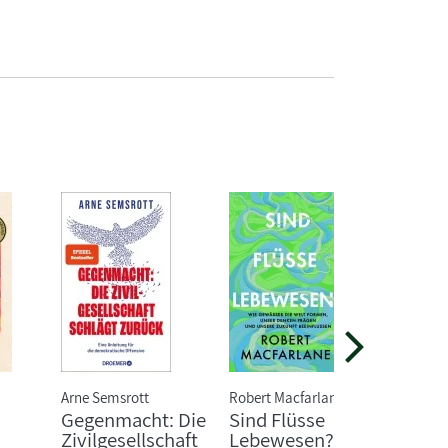
Arne Semsrott
Robert Macfarlane
Inga H
Gegenmacht: Die
Sind Flüsse
Littl
Zivilgesellschaft
Lebewesen?
Buc