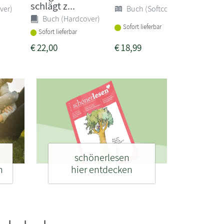
schlägt z...
ver)
Buch (Softcover)
Buch (Hardcover)
Sofort
Sofort lieferbar
Sofort lieferbar
€
22,00
€
18,99
€
24,0
schönerlesen
n
hier entdecken