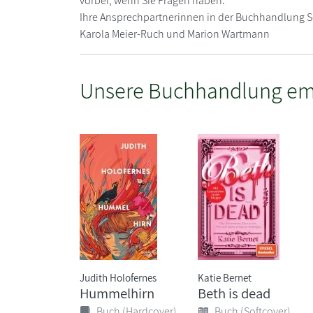
vorbei, wenn Sie Fragen haben.
Ihre Ansprechpartnerinnen in der Buchhandlung
Karola Meier-Ruch und Marion Wartmann
Unsere Buchhandlung em
Judith Holofernes
Katie Bernet
Hummelhirn
Beth is dead
Buch (Hardcover)
Buch (Softcover)