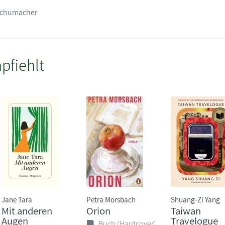
 Schumacher
pfiehlt
Jane Tara
Petra Morsbach
Shuang-Zi Yang
Mit anderen
Orion
Taiwan
Augen
Travelogue
Buch (Hardcover)