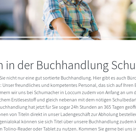
n in der Buchhandlung Sch
ie nicht nur eine gut sortierte Buchhandlung. Hier gibt es auch Bür
 Unser freundliches und kompetentes Personal, das sich auf Ihren Be
 kümmern wir uns bei Schumacher in Loccum zudem von Anfang an um
chem Erstlesestoff und gleich nebenan mit dem nötigen Schulbedarf.
Buchhandlung hat jetzt für Sie sogar 24h Stunden an 365 Tagen geöf
nen von Titeln direkt in unser Ladengeschäft zur Abholung bestell
Mit genialokal können sie sich Titel über unsere Buchhandlung zudem
 Tolino-Reader oder Tablet zu nutzen. Kommen Sie gerne bei uns