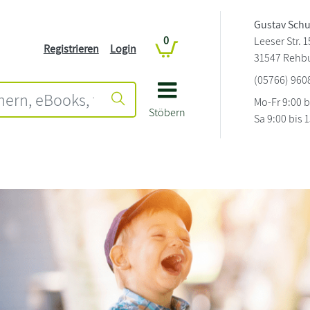
Gustav Sch
0
Leeser Str. 1
Registrieren
Login
31547 Rehb
(05766) 960
Mo-Fr 9:00 b
Stöbern
Sa 9:00 bis 