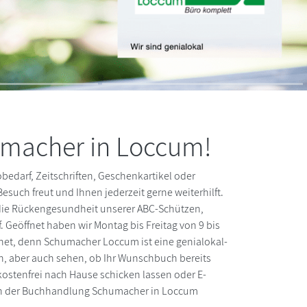
Famil
umacher in Loccum!
obedarf, Zeitschriften, Geschenkartikel oder
such freut und Ihnen jederzeit gerne weiterhilft.
 die Rückengesundheit unserer ABC-Schützen,
 Geöffnet haben wir Montag bis Freitag von 9 bis
fnet, denn Schumacher Loccum ist eine genialokal-
en, aber auch sehen, ob Ihr Wunschbuch bereits
 kostenfrei nach Hause schicken lassen oder E-
 in der Buchhandlung Schumacher in Loccum