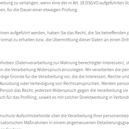
eitung zu verlangen, wenn eine der in Art. 18 DSGVO aufgeführten V
n, für die Dauer einer etwaigen Prüfung.
nzelnen aufgeführt werden, haben Sie das Recht, die Sie betreffend
ormat zu erhalten bzw. die Übermittlung dieser Daten an einen Drit
f erhoben (Datenverarbeitung zur Wahrung berechtigter Interessen), s
gen die Verarbeitung Widerspruch einzulegen. Wir verarbeiten die p
ge Gründe für die Verarbeitung vor, die die Interessen, Rechte un
, Ausübung oder Verteidigung von Rechtsansprüchen. Werden perso
e Person das Recht, jederzeit Widerspruch gegen die Verarbeitung 
uch für das Profiling, soweit es mit solcher Direktwerbung in Ver
atenschutz-Aufsichtsbehörde über die Verarbeitung Ihrer personenb
isatorischen Maßnahmen in einem angemessenen Detailierungsgrad j