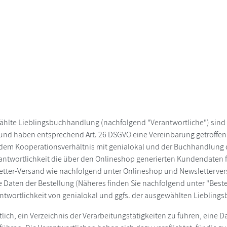
wählte Lieblingsbuchhandlung (nachfolgend "Verantwortliche") sin
 und haben entsprechend Art. 26 DSGVO eine Vereinbarung getroffen
t in dem Kooperationsverhältnis mit genialokal und der Buchhandlun
twortlichkeit die über den Onlineshop generierten Kundendaten fü
tter-Versand wie nachfolgend unter Onlineshop und Newsletterver
 Daten der Bestellung (Näheres finden Sie nachfolgend unter "Bes
antwortlichkeit von genialokal und ggfs. der ausgewählten Lieblin
tlich, ein Verzeichnis der Verarbeitungstätigkeiten zu führen, eine