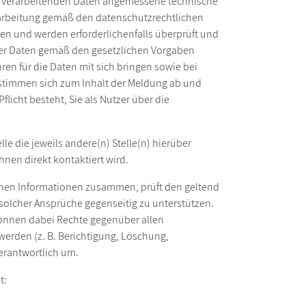
 zu verarbeitenden Daten angemessene technische
rarbeitung gemäß den datenschutzrechtlichen
n und werden erforderlichenfalls überprüft und
der Daten gemäß den gesetzlichen Vorgaben
ren für die Daten mit sich bringen sowie bei
timmen sich zum Inhalt der Meldung ab und
flicht besteht, Sie als Nutzer über die
le die jeweils andere(n) Stelle(n) hierüber
Ihnen direkt kontaktiert wird.
lichen Informationen zusammen, prüft den geltend
 solcher Ansprüche gegenseitig zu unterstützen.
e können dabei Rechte gegenüber allen
erden (z. B. Berichtigung, Löschung,
erantwortlich um.
t: