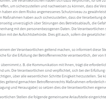
ühren. Die Verantwortlichen haben sich dazu verpflichtet, für die
effen, um sicherzustellen und nachweisen zu können, dass die Ve
 haben ein dem Risiko angemessenes Schutzniveau zu gewährleiste
chen Maßnahmen haben auch sicherzustellen, dass die Verarbeitung 
genseitig unverzüglich über Störungen des Betriebsablaufs, die Gefah
enhang mit den personenbezogenen Daten. Die Verantwortlichen s
n mit der Aufsichtsbehörde. Dies gilt auch, sofern die gesetzliche P
 einem der Verantwortlichen geltend machen, so informiert diese Stel
iche für die Erfüllung der Betroffenenrechte verantwortlich, der von 
e übernimmt z. B. die Kommunikation mit Ihnen, trägt die erforder
um. Die Verantwortlichen sind verpflichtet, sich bei der Erfüllung
chtigen, über alle wesentlichen Schritte Einigkeit herzustellen. Si
des geltend gemachten Betroffenenrechts Maßnahmen erforderlich w
agung und Herausgabe) so setzen dies die Verantwortlichen eigenv
ortlichen Stellen die folgende gemeinsame Anlaufstelle eingerichte