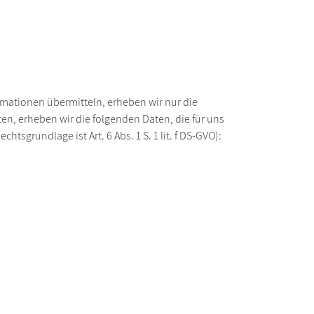
ormationen übermitteln, erheben wir nur die
n, erheben wir die folgenden Daten, die für uns
sgrundlage ist Art. 6 Abs. 1 S. 1 lit. f DS-GVO):