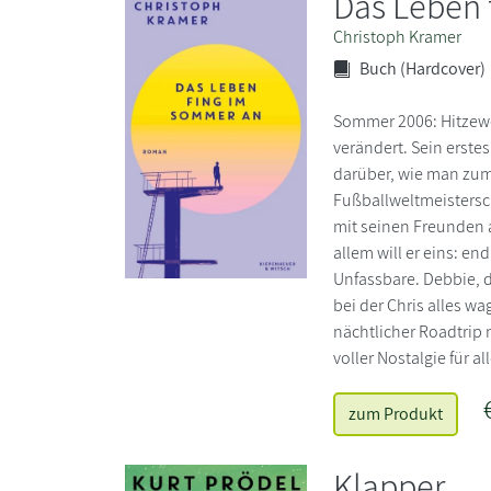
Das Leben 
Christoph Kramer
Buch (Hardcover)
Sommer 2006: Hitzewe
verändert. Sein erste
darüber, wie man zum 
Fußballweltmeistersch
mit seinen Freunden a
allem will er eins: en
Unfassbare. Debbie, d
bei der Chris alles wa
nächtlicher Roadtrip 
voller Nostalgie für a
zum Produkt
Klapper