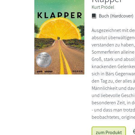
Kurt Prödel
Buch (Hardcover)
Ausgezeichnet mit de
absolut überwältigend
verstanden zu haben,
Sommerferien alleine 
Groß, stark und absol
knackenden Gelenken,
sich in Bärs Gegenwa
den Tag zu, der alles
Männlichkeit und davo
und liebevolle Gesch
besonderen Zeit, in d
- und dass man trotzd
beobachtetes, origine
zum Produkt