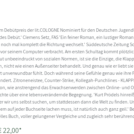
m Debütpreis der lit.COLOGNE Nominiert für den Deutschen Jugendlit
es Debüt.' Clemens Setz, FAS 'Ein feiner Roman, ein lustiger Roman
 noch mal komplett die Richtung wechselt.' Süddeutsche Zeitung So
vor seinem Computer verbracht. Am ersten Schultag kommt plötzlich 
ut unbeeindruckt von sozialen Normen, ist sie die Einzige, die Kla
 nicht wie einen Außenseiter behandelt. Und genau wie er liebt sie
rt unverwundbar fühlt. Doch während seine Gefühle genau wie ihre
 ändert. Zitroneneistee, Counter-Strike, Kollegah-Punchlines - KLAPP
n, wie anstrengend das Erwachsenwerden zwischen Online- und Offli
ichte über eine lebensverändernde Begegnung. 'Kurt Prödels hinrei
er wir uns selbst suchen, um stattdessen dann die Welt zu finden. Un
em auf jeder Buchseite lachen muss, ist natürlich auch ganz geil.' B
lles Buch, voller gelungener Vergleiche und zugleich sehr berühren
€ 22,00*