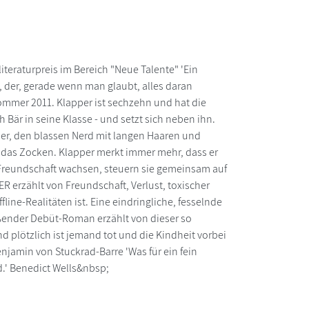
eraturpreis im Bereich "Neue Talente" 'Ein
, der, gerade wenn man glaubt, alles daran
mmer 2011. Klapper ist sechzehn und hat die
Bär in seine Klasse - und setzt sich neben ihn.
pper, den blassen Nerd mit langen Haaren und
 das Zocken. Klapper merkt immer mehr, dass er
 Freundschaft wachsen, steuern sie gemeinsam auf
ER erzählt von Freundschaft, Verlust, toxischer
ne-Realitäten ist. Eine eindringliche, fesselnde
ßender Debüt-Roman erzählt von dieser so
d plötzlich ist jemand tot und die Kindheit vorbei
enjamin von Stuckrad-Barre 'Was für ein fein
d.' Benedict Wells&nbsp;