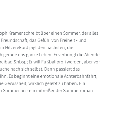
oph Kramer schreibt über einen Sommer, der alles
 Freundschaft, das Gefühl von Freiheit - und
in Hitzerekord jagt den nächsten, die
ch gerade das ganze Leben. Er verbringt die Abende
eibad.&nbsp; Er will Fußballprofi werden, aber vor
 Suche nach sich selbst. Dann passiert das
 ihn. Es beginnt eine emotionale Achterbahnfahrt,
die Gewissheit, wirklich gelebt zu haben. Ein
ng im Sommer an - ein mitreißender Sommerroman