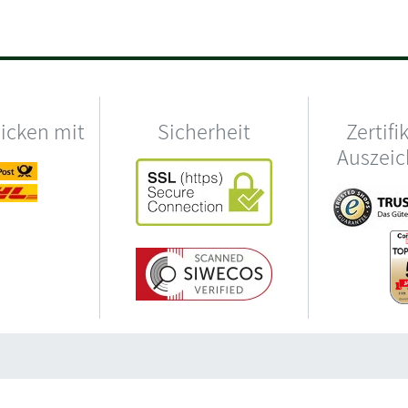
hicken mit
Sicherheit
Zertifi
Auszei