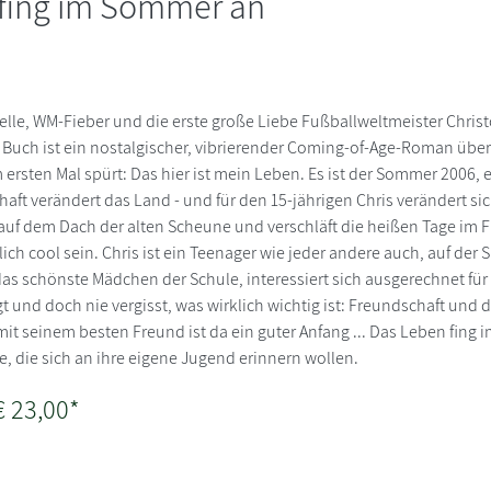
fing im Sommer an
lle, WM-Fieber und die erste große Liebe Fußballweltmeister Christ
s Buch ist ein nostalgischer, vibrierender Coming-of-Age-Roman über
ersten Mal spürt: Das hier ist mein Leben. Es ist der Sommer 2006, e
aft verändert das Land - und für den 15-jährigen Chris verändert si
uf dem Dach der alten Scheune und verschläft die heißen Tage im Fr
dlich cool sein. Chris ist ein Teenager wie jeder andere auch, auf der
as schönste Mädchen der Schule, interessiert sich ausgerechnet für
gt und doch nie vergisst, was wirklich wichtig ist: Freundschaft und 
mit seinem besten Freund ist da ein guter Anfang ... Das Leben fi
lle, die sich an ihre eigene Jugend erinnern wollen.
€ 23,00*