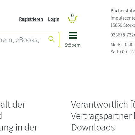
Bücherstube
0
Impulscenter
Registrieren
Login
15859 Stork
033678-732
Mo-Fr 10.00 
Stöbern
Sa 10.00 - 1
alt der
Verantwortlich 
d
Vertragspartner
ung in der
Downloads