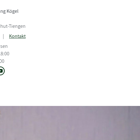
ng Kögel
shut-Tiengen
|
Kontakt
ssen
18:00
:00