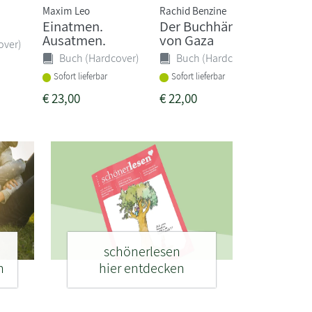
Maxim Leo
Rachid Benzine
Madelin
Einatmen.
Der Buchhändler
Verlo
Ausatmen.
von Gaza
Schäf
over)
Buch (Hardcover)
Buch (Hardcover)
Buc
Sofort lieferbar
Sofort lieferbar
Sofort
€
23,00
€
22,00
€
24,0
schönerlesen
n
hier entdecken