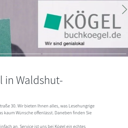
V
W
 in Waldshut-
aße 30. Wir bieten Ihnen alles, was Lesehungrige
das kaum Wünsche offenlässt. Daneben finden Sie
nfach an, Service ist uns bei Kögel ein echtes