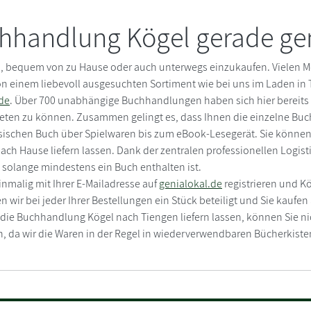
hhandlung Kögel gerade gen
 bequem von zu Hause oder auch unterwegs einzukaufen. Vielen Men
n einem liebevoll ausgesuchten Sortiment wie bei uns im Laden in T
de
. Über 700 unabhängige Buchhandlungen haben sich hier berei
ten zu können. Zusammen gelingt es, dass Ihnen die einzelne Bu
sischen Buch über Spielwaren bis zum eBook-Lesegerät. Sie können
 Hause liefern lassen. Dank der zentralen professionellen Logistik 
 solange mindestens ein Buch enthalten ist.
inmalig mit Ihrer E-Mailadresse auf
genialokal.de
registrieren und K
wir bei jeder Ihrer Bestellungen ein Stück beteiligt und Sie kaufen
 die Buchhandlung Kögel nach Tiengen liefern lassen, können Sie ni
en, da wir die Waren in der Regel in wiederverwendbaren Bücherkist