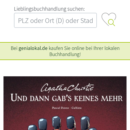
L‍i‍e‍b‍l‍i‍n‍g‍s‍b‍u‍c‍h‍h‍a‍n‍d‍l‍u‍n‍g‍ ‍s‍u‍c‍h‍e‍n‍:‍
Bei
genialokal.de
kaufen Sie online bei Ihrer lokalen
Buchhandlung!