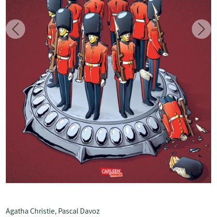
Zurück
Weit
Agatha Christie
,
Pascal Davoz