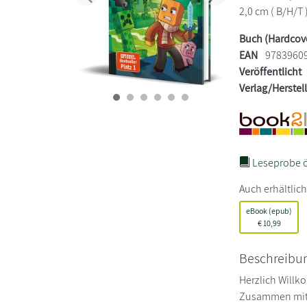
2,0 cm ( B/H/T 
Buch (Hardcov
EAN
9783960
Veröffentlicht
Verlag/Herstel
Leseprobe ö
Auch erhältlich
eBook (epub)
€
10,99
Beschreibu
Herzlich Willk
Zusammen mit 