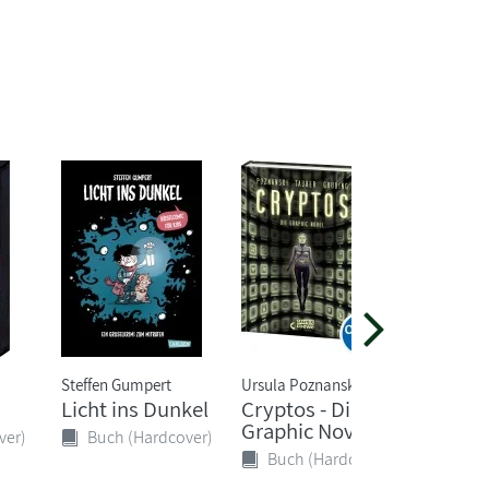
Steffen Gumpert
Ursula Poznanski
Paluten, 
Licht ins Dunkel
Cryptos - Die
Donner
Graphic Novel
am Mo
ver)
Buch (Hardcover)
Schmev
Buch (Hardcover)
Buch 