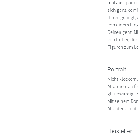
mal ausspanne
sich ganz komi
Ihnen gelingt,
von einem lan
Reisen geht! M
von früher, di
Figuren zum Le
Portrait
Nicht kleckern
Abonnenten fei
glaubwürdig, en
Mit seinem Ro
Abenteuer mit
Hersteller