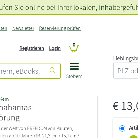
fen Sie online bei Ihrer lokalen
, inhabergefü
sten
Newsletter
Reservierung prüfen
0
Registrieren
Login
L‍i‍e‍b‍l‍i‍n‍g‍s‍b
Stöbern
 Kern
€
13
mahamas-
örung
Arti
 der Welt von FREEDOM von Paluten,
len ab 10 Jahre. GB. 21,3 cm / 15,1 cm /