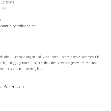
Editions
8-90
n
ommunity-editions.de
enialokal-Buchhandlungen und Kund*innen-Rezensionen zusammen. Die
ilt (und ggf. gerundet). Die Echtheit der Bewertungen wurde von uns
 nur mit Kundenkonto möglich.
ne Rezension