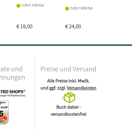
Sofort lieferbar
Sofort lieferbar
Sofort li
€
18,00
€
24,00
€
16,00
kate und
Preise und Versand
chnungen
Alle Preise inkl. MwSt.
und ggf. zzgl.
Versandkosten
Buch dabei -
versandkostenfrei