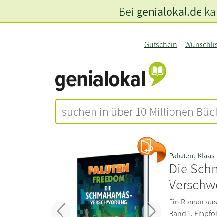
Bei
genialokal.de
kau
Gutschein
Wunschli
Paluten
,
Klaas
Die Sch
Verschw
Ein Roman aus
Band 1. Empfoh
Zurück
Weiter