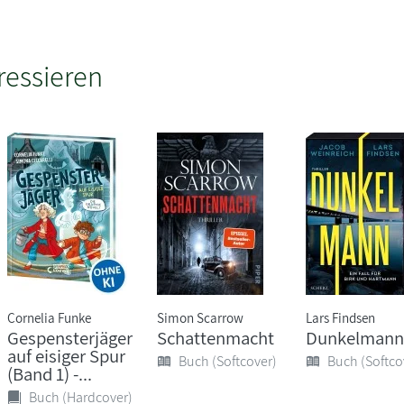
ressieren
Cornelia Funke
Simon Scarrow
Lars Findsen
Gespensterjäger
Schattenmacht
Dunkelmann
auf eisiger Spur
Buch (Softcover)
Buch (Softco
(Band 1) -...
Buch (Hardcover)