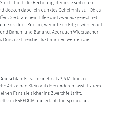
rich durch die Rechnung, denn sie verhalten
und decken dabei ein dunkles Geheimnis auf. Ob es
affen. Sie brauchen Hilfe - und zwar ausgerechnet
iesem Freedom-Roman, wenn Team Edgar wieder auf
nte und Banani und Banunu. Aber auch Widersacher
n. Durch zahlreiche Illustrationen werden die
 Deutschlands. Seine mehr als 2,5 Millionen
che Art keinen Stein auf dem anderen lässt. Extrem
nen Fans zielsicher ins Zwerchfell trifft.
Welt von FREEDOM und erlebt dort spannende