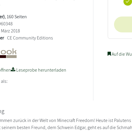
)
er)
, 160 Seiten
960348
März 2018
ler
CE Community Editions
Auf die Wu
ffnen
Leseprobe herunterladen
 als:
ng
ommen zurück in der Welt von Minecraft Freedom! Heute ist Palutens
seinem besten Freund, dem Schwein Edgar, geht es auf die Schma