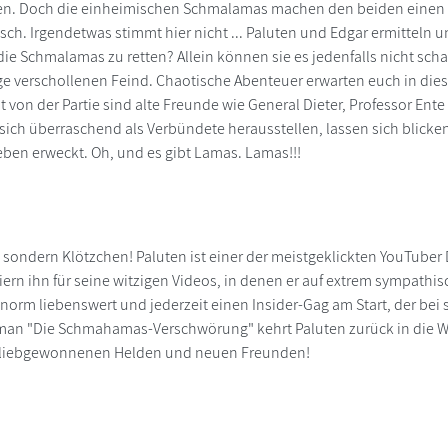
n. Doch die einheimischen Schmalamas machen den beiden einen St
sch. Irgendetwas stimmt hier nicht ... Paluten und Edgar ermitteln 
 die Schmalamas zu retten? Allein können sie es jedenfalls nicht sch
ge verschollenen Feind. Chaotische Abenteuer erwarten euch in d
it von der Partie sind alte Freunde wie General Dieter, Professor E
e sich überraschend als Verbündete herausstellen, lassen sich blicke
ben erweckt. Oh, und es gibt Lamas. Lamas!!!
, sondern Klötzchen! Paluten ist einer der meistgeklickten YouTuber
ern ihn für seine witzigen Videos, in denen er auf extrem sympathis
orm liebenswert und jederzeit einen Insider-Gag am Start, der bei sei
man "Die Schmahamas-Verschwörung" kehrt Paluten zurück in die 
 liebgewonnenen Helden und neuen Freunden!