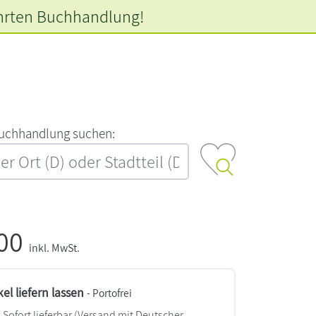
hrten
Buchhandlung!
‍u‍c‍h‍h‍a‍n‍d‍l‍u‍n‍g‍ ‍s‍u‍c‍h‍e‍n‍:‍
,00
inkl. MwSt.
kel liefern lassen
- Portofrei
Sofort lieferbar
(Versand mit Deutscher