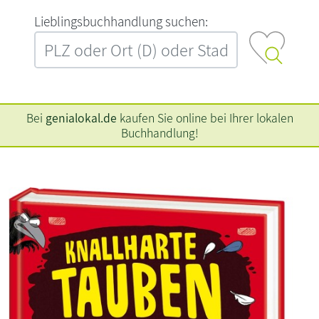
L‍i‍e‍b‍l‍i‍n‍g‍s‍b‍u‍c‍h‍h‍a‍n‍d‍l‍u‍n‍g‍ ‍s‍u‍c‍h‍e‍n‍:‍
Bei
genialokal.de
kaufen Sie online bei Ihrer lokalen
Buchhandlung!