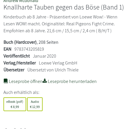
Andrew Mcdonald
Knallharte Tauben gegen das Böse (Band 1)
Kinderbuch ab 8 Jahre - Präsentiert von Loewe Wow! - Wenn
Lesen WOW! macht. Originaltitel: Real Pigeons Fight Crime.
Empfohlen ab 8 Jahre. 21,6 cm / 15,5 cm / 2,4 cm ( B/H/T )
Buch (Hardcover)
, 208 Seiten
EAN
9783743205819
Veröffentlicht
Januar 2020
Verlag/Hersteller
Loewe Verlag GmbH
Übersetzer
Übersetzt von Ulrich Thiele
Leseprobe öffnen
Leseprobe herunterladen
Auch erhältlich als:
eBook (pdf)
Audio
€
8,99
€
12,99