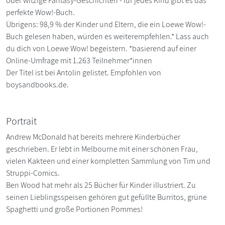
oder witzige Fantasy-Geschichten - für jedes Kind gibt es das
perfekte Wow!-Buch.
Übrigens: 98,9 % der Kinder und Eltern, die ein Loewe Wow!-
Buch gelesen haben, würden es weiterempfehlen.* Lass auch
du dich von Loewe Wow! begeistern. *basierend auf einer
Online-Umfrage mit 1.263 Teilnehmer*innen
Der Titel ist bei Antolin gelistet. Empfohlen von
boysandbooks.de.
Portrait
Andrew McDonald hat bereits mehrere Kinderbücher
geschrieben. Er lebt in Melbourne mit einer schönen Frau,
vielen Kakteen und einer kompletten Sammlung von Tim und
Struppi-Comics.
Ben Wood hat mehr als 25 Bücher für Kinder illustriert. Zu
seinen Lieblingsspeisen gehören gut gefüllte Burritos, grüne
Spaghetti und große Portionen Pommes!