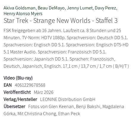
Akiva Goldsman
,
Beau DeMayo
,
Jenny Lumet
,
Davy Perez
,
Henry Alonso Myers
Star Trek - Strange New Worlds - Staffel 3
FSK freigegeben ab 16 Jahren. Laufzeit ca. 8 Stunden und 25
Minuten. TV-Norm: HDTV 1080p. Sprachversion: Deutsch DD 5.1.
Sprachversion: Englisch DD 5.1. Sprachversion: Englisch DTS-HD
5.1 Master Audio. Sprachversion: Französisch DD 5.1.
Sprachversion: Japanisch DD 5.1. Sprachen: Französisch,
Deutsch, Japanisch, Englisch. 17,1 cm / 13,7 cm / 1,7 cm ( B/H/T )
Video (Blu-ray)
EAN
4061229678568
Veröffentlicht
März 2026
Verlag/Hersteller
LEONINE Distribution GmbH
Übersetzer
Fotos von Glen Keenan, Benji Bakshi, Magdalena
Górka, Mit Christina Chong, Ethan Peck