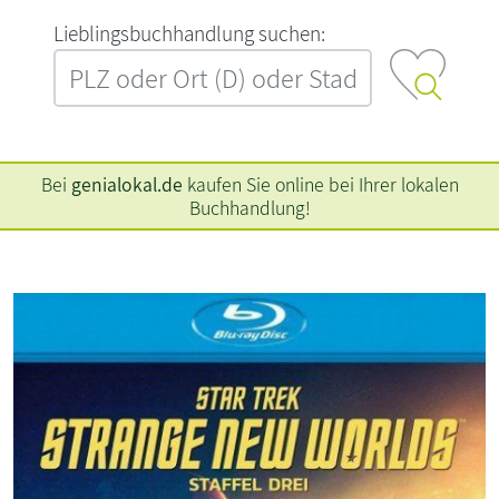
L‍i‍e‍b‍l‍i‍n‍g‍s‍b‍u‍c‍h‍h‍a‍n‍d‍l‍u‍n‍g‍ ‍s‍u‍c‍h‍e‍n‍:‍
Bei
genialokal.de
kaufen Sie online bei Ihrer lokalen
Buchhandlung!