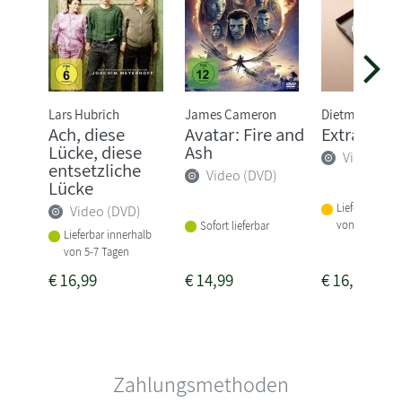
Lars Hubrich
James Cameron
Dietmar Jaco
Ach, diese
Avatar: Fire and
Extrawurs
Lücke, diese
Ash
Video (DV
entsetzliche
Video (DVD)
Lücke
Lieferbar inne
Video (DVD)
von 3 Woche
Sofort lieferbar
Lieferbar innerhalb
von 5-7 Tagen
€
16,99
€
14,99
€
16,99
Zahlungsmethoden