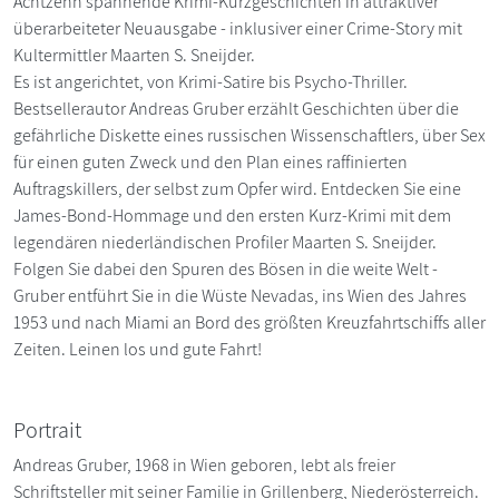
Achtzehn spannende Krimi-Kurzgeschichten in attraktiver
überarbeiteter Neuausgabe - inklusiver einer Crime-Story mit
Kultermittler Maarten S. Sneijder.
Es ist angerichtet, von Krimi-Satire bis Psycho-Thriller.
Bestsellerautor Andreas Gruber erzählt Geschichten über die
gefährliche Diskette eines russischen Wissenschaftlers, über Sex
für einen guten Zweck und den Plan eines raffinierten
Auftragskillers, der selbst zum Opfer wird. Entdecken Sie eine
James-Bond-Hommage und den ersten Kurz-Krimi mit dem
legendären niederländischen Profiler Maarten S. Sneijder.
Folgen Sie dabei den Spuren des Bösen in die weite Welt -
Gruber entführt Sie in die Wüste Nevadas, ins Wien des Jahres
1953 und nach Miami an Bord des größten Kreuzfahrtschiffs aller
Zeiten. Leinen los und gute Fahrt!
Portrait
Andreas Gruber, 1968 in Wien geboren, lebt als freier
Schriftsteller mit seiner Familie in Grillenberg, Niederösterreich.