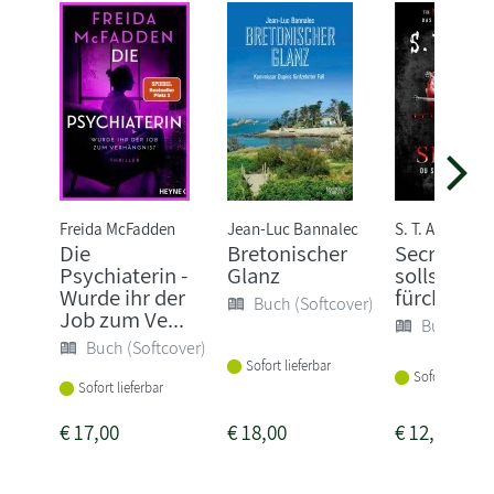
Freida McFadden
Jean-Luc Bannalec
S. T. Abby
Die
Bretonischer
Secret - D
Psychiaterin -
Glanz
sollst mic
Wurde ihr der
fürchten
Buch (Softcover)
Job zum Ve...
Buch (Sof
Buch (Softcover)
Sofort lieferbar
Sofort lieferba
Sofort lieferbar
€
17,00
€
18,00
€
12,00