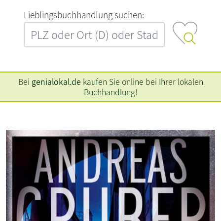
L‍i‍e‍b‍l‍i‍n‍g‍s‍b‍u‍c‍h‍h‍a‍n‍d‍l‍u‍n‍g‍ ‍s‍u‍c‍h‍e‍n‍:‍
Bei
genialokal.de
kaufen Sie online bei Ihrer lokalen
Buchhandlung!