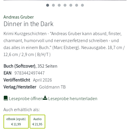
Andreas Gruber
Dinner in the Dark
Krimi Kurzgeschichten - "Andreas Gruber kann absurd, finster,
charmant, humorvoll und nervenzerfetzend schreiben - und
das alles in einem Buch." (Marc Elsberg). Neuausgabe. 18,7 cm /
12,6 cm / 2,9 cm ( B/H/T )
Buch (Softcover)
, 352 Seiten
EAN
9783442497447
Veröffentlicht
April 2026
Verlag/Hersteller
Goldmann TB
Leseprobe öffnen
Leseprobe herunterladen
Auch erhältlich als:
eBook (epub)
Audio
€
11,99
€
21,95