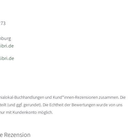
273
mburg
bri.de
ibri.de
enialokal-Buchhandlungen und Kund*innen-Rezensionen zusammen. Die
ilt (und ggf. gerundet). Die Echtheit der Bewertungen wurde von uns
 nur mit Kundenkonto möglich.
ne Rezension