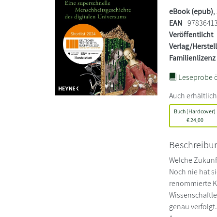
eBook (epub)
,
EAN
9783641
Veröffentlicht
Verlag/Herstel
Familienlizenz
Leseprobe ö
Auch erhältlich
Buch (Hardcover)
€
24,00
Beschreibu
Welche Zukunft
Noch nie hat s
renommierte Ku
Wissenschaftle
genau verfolgt