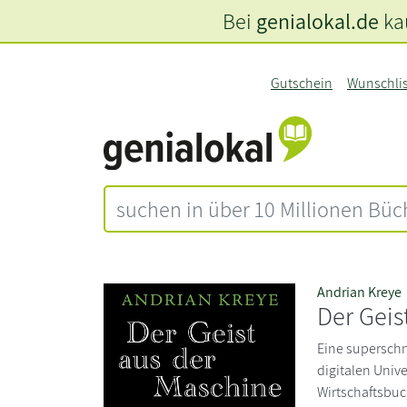
Bei
genialokal.de
kau
Gutschein
Wunschli
Andrian Kreye
Der Geis
Eine supersch
digitalen Univ
Wirtschaftsbuc