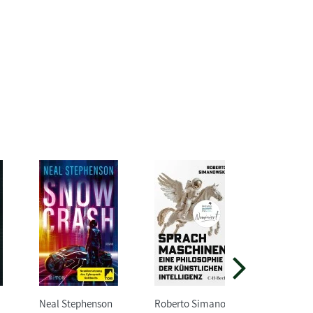
Neal Stephenson
Roberto Simanowski
Florian B