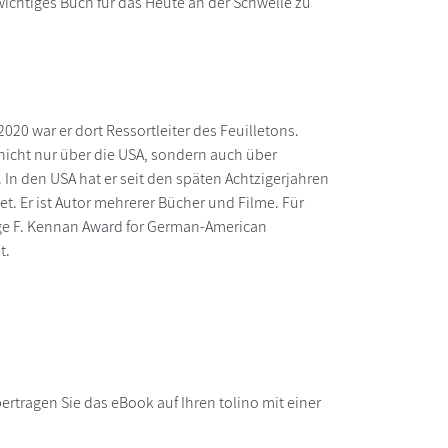
chtiges Buch für das Heute an der Schwelle zu
020 war er dort Ressortleiter des Feuilletons.
 nicht nur über die USA, sondern auch über
In den USA hat er seit den späten Achtzigerjahren
et. Er ist Autor mehrerer Bücher und Filme. Für
rge F. Kennan Award for German-American
t.
rtragen Sie das eBook auf Ihren tolino mit einer