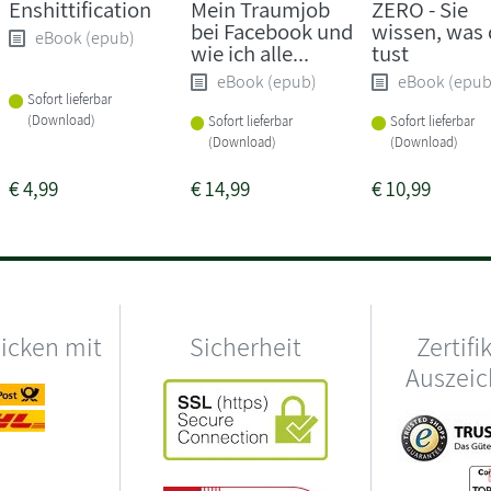
Enshittification
Mein Traumjob
ZERO - Sie
bei Facebook und
wissen, was
eBook (epub)
wie ich alle...
tust
eBook (epub)
eBook (epub
Sofort lieferbar
(Download)
Sofort lieferbar
Sofort lieferbar
(Download)
(Download)
€
4,99
€
14,99
€
10,99
hicken mit
Sicherheit
Zertifi
Auszei