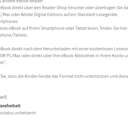
 & andere eBook Reader
eBook direkt über den Reader-Shop herunter oder übertragen Sie d
Mac oder Adobe Digital Editions auf ein Standard-Lesegeräte.
martphones
eses eBook auf Ihrem Smartphone oder Tablet lesen, finden Sie hie
phone/Tablets.
eBook direkt nach dem Herunterladen mit einer kostenlosen Lesesoft
R PC/Mac oder direkt über Ihre eBook-Bibliothek in Ihrem Konto un
ek“.
 Sie, dass die Kindle-Geräte das Format nicht unterstützen und diese
heit
ierefreiheit
itsstatus unbekannt