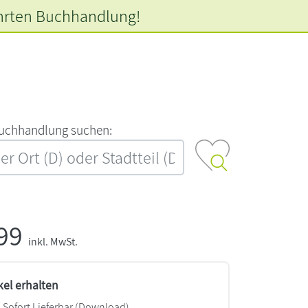
hrten
Buchhandlung!
‍u‍c‍h‍h‍a‍n‍d‍l‍u‍n‍g‍ ‍s‍u‍c‍h‍e‍n‍:‍
,99
inkl. MwSt.
kel erhalten
Sofort Lieferbar (Download)