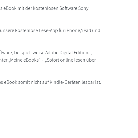
as eBook mit der kostenlosen Software Sony
r unsere kostenlose Lese-App für iPhone/iPad und
ware, beispielsweise Adobe Digital Editions,
ter „Meine eBooks“ - „Sofort online lesen über
s eBook somit nicht auf Kindle-Geräten lesbar ist.