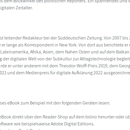
 dem Blickwinkel des politischen Reporters. Ein spannendes und wi
gitalen Zeitalter.
ist leitender Redakteur bei der Süddeutschen Zeitung. Von 2007 bis 2
e er lange als Korrespondent in New York. Von dort aus berichtete er
 Lateinamerika, Afrika, Asien, dem Nahen Osten und auf dem Balkan. 
 der digitalen Welt von der Subkultur zur Alltagstechnologie begleit
urde er unter anderem mit dem Theodor-Wolff-Preis 2019, dem Geo
1 und dem Medienpreis für digitale Aufklärung 2022 ausgezeichne
ses eBook zum Beispiel mit den folgenden Geräten lesen:
r
eBook direkt über den Reader-Shop auf dem tolino herunter oder übe
ftware wie beispielsweise Adobe Digital Editions.