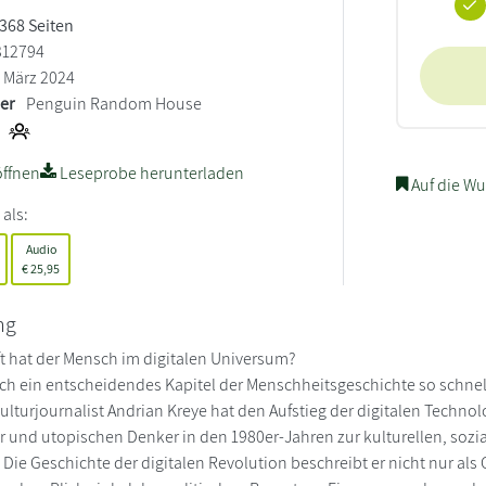
 368 Seiten
312794
März 2024
ler
Penguin Random House
ffnen
Leseprobe herunterladen
Auf die Wu
 als:
Audio
€
25,95
ng
 hat der Mensch im digitalen Universum?
ich ein entscheidendes Kapitel der Menschheitsgeschichte so schnell
lturjournalist Andrian Kreye hat den Aufstieg der digitalen Techno
r und utopischen Denker in den 1980er-Jahren zur kulturellen, sozi
. Die Geschichte der digitalen Revolution beschreibt er nicht nur al