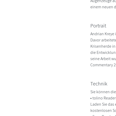
Augenzeuge aus
einem neuen di
Portrait
Andrian Kreye 
Davor arbeitet
Krisenherde in
die Entwicklung
seine Arbeit w
Commentary 202
Technik
Sie können die
• tolino Reade
Laden Sie das 
kostenlosen So