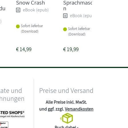
Snow Crash
Sprachmaschine
Das kn
 du
n
Arbeit
eBook (epub)
eBook (epub)
eBoo
)
Sofort lieferbar
Sofort lieferbar
Sofort li
(Download)
(Download)
(Downlo
€
14,99
€
19,99
€
19,99
kate und
Preise und Versand
chnungen
Alle Preise inkl. MwSt.
und ggf. zzgl.
Versandkosten
Buch dabei -