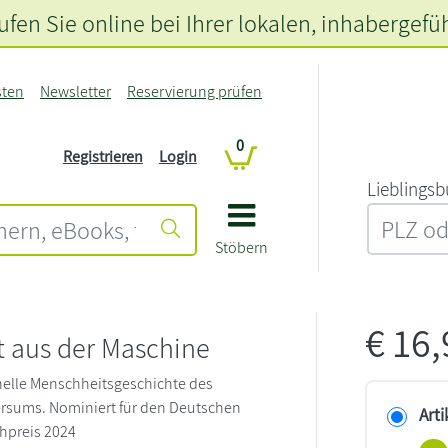
fen Sie online bei Ihrer lokalen
, inhabergefü
sten
Newsletter
Reservierung prüfen
0
Registrieren
Login
L‍i‍e‍b‍l‍i‍n‍g‍s‍b
Stöbern
€
16
t aus der Maschine
nelle Menschheitsgeschichte des
ersums. Nominiert für den Deutschen
Arti
hpreis 2024