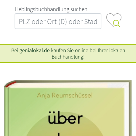
L‍i‍e‍b‍l‍i‍n‍g‍s‍b‍u‍c‍h‍h‍a‍n‍d‍l‍u‍n‍g‍ ‍s‍u‍c‍h‍e‍n‍:‍
Bei
genialokal.de
kaufen Sie online bei Ihrer lokalen
Buchhandlung!