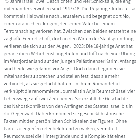
75 Jahre Israel: Zwei Geschichten und vier Schicksale, die eng
miteinander verwoben sind 1947/48: Die 15-jährige Jüdin Tessa
kommt als Halbwaise nach Jerusalem und begegnet dort Mo,
einem arabischen Jungen, der seinen Vater bei einem
Terroranschlag verloren hat. Zwischen den beiden entsteht eine
zaghafte Freundschaft, doch in den Wirren der Staatsgründung
verlieren sie sich aus den Augen. 2023: Die 18-jährige Anat hat
gerade ihren Wehrdienst angetreten und trifft nach einer Übung
im Westjordanland auf den jungen Palästinenser Karim. Anfangs
sind beide wie gelähmt vor Angst. Doch dann beginnen sie
miteinander zu sprechen und stellen fest, dass sie mehr
verbindet, als sie gedacht hätten. In ihrem Romandebüt
verknüpft die renommierte Journalistin Anja Reumschüssel vier
Lebenswege auf zwei Zeitebenen. Sie erzählt die Geschichte
des Nahostkonflikts von den Anfängen des Staates Israel bis in
die Gegenwart. Dabei kombiniert sie geschickt historische
Fakten mit den persönlichen Schicksalen der Figuren. Ohne
Partei zu ergreifen oder belehrend zu wirken, vermittelt
Reumschüssel die Hintergründe und die Komplexität eines