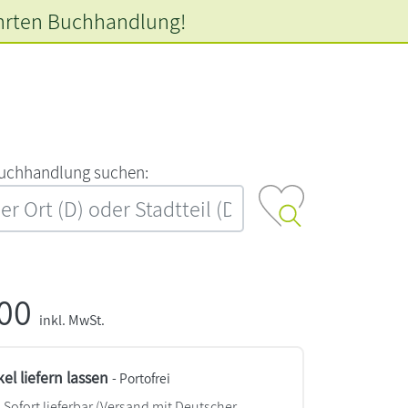
hrten
Buchhandlung!
‍u‍c‍h‍h‍a‍n‍d‍l‍u‍n‍g‍ ‍s‍u‍c‍h‍e‍n‍:‍
,00
inkl. MwSt.
kel liefern lassen
- Portofrei
Sofort lieferbar
(Versand mit Deutscher