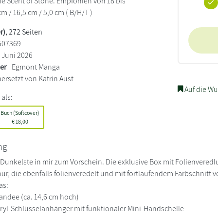
The Scent of Stone. Empfohlen von 18 bis
cm / 16,5 cm / 5,0 cm ( B/H/T )
r)
, 272 Seiten
507369
Juni 2026
ler
Egmont Manga
ersetzt von Katrin Aust
Auf die Wu
 als:
Buch (Softcover)
€
18,00
ng
 Dunkelste in mir zum Vorschein. Die exklusive Box mit Folienveredl
r, die ebenfalls folienveredelt und mit fortlaufendem Farbschnitt v
as:
tandee (ca. 14,6 cm hoch)
cryl-Schlüsselanhänger mit funktionaler Mini-Handschelle