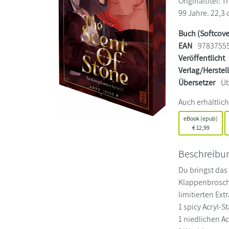
Originaltitel: 
99 Jahre. 22,3 
Buch (Softcove
EAN
9783755
Veröffentlicht
Verlag/Herstel
Übersetzer
Üb
Auch erhältlich
eBook (epub)
€
12,99
Beschreibu
Du bringst das
Klappenbroschu
limitierten Extr
1 spicy Acryl-S
1 niedlichen A