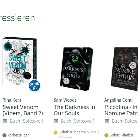
ressieren
Rina Kent
Sam Woods
Angelina Conti
Sweet Venom
The Darkness in
Piccolina - In
(Vipers, Band 2)
Our Souls
Nomine Patri
Buch (Softcover)
Buch (Softcover)
Buch (Softco
Lieferbar innerhalb von 3
Vorbestellbar
Sofort lieferbar
Wochen