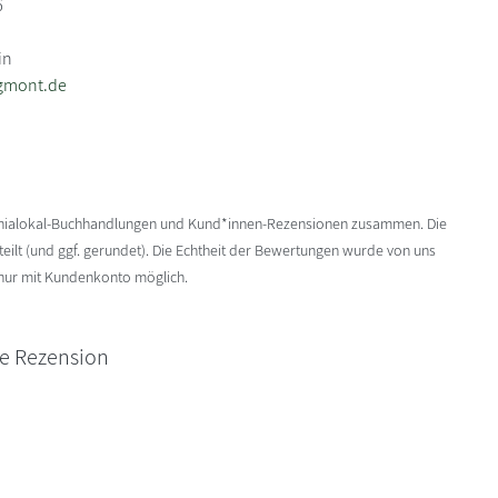
6
in
gmont.de
enialokal-Buchhandlungen und Kund*innen-Rezensionen zusammen. Die
ilt (und ggf. gerundet). Die Echtheit der Bewertungen wurde von uns
 nur mit Kundenkonto möglich.
ne Rezension