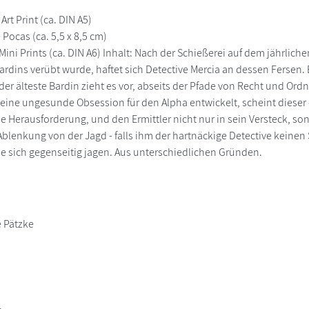
Art Print (ca. DIN A5)
 Pocas (ca. 5,5 x 8,5 cm)
ini Prints (ca. DIN A6) Inhalt: Nach der Schießerei auf dem jährliche
dins verübt wurde, haftet sich Detective Mercia an dessen Fersen. Er
der älteste Bardin zieht es vor, abseits der Pfade von Recht und Or
eine ungesunde Obsession für den Alpha entwickelt, scheint diese
e Herausforderung, und den Ermittler nicht nur in sein Versteck, son
lenkung von der Jagd - falls ihm der hartnäckige Detective keinen
ie sich gegenseitig jagen. Aus unterschiedlichen Gründen.
 Pätzke
a