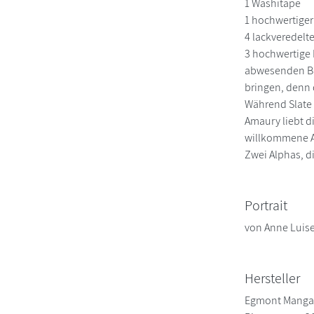
1 Washitape
1 hochwertiger 
4 lackveredelte
3 hochwertige M
abwesenden Bar
bringen, denn 
Während Slate 
Amaury liebt di
willkommene Ab
Zwei Alphas, d
Portrait
von Anne Luise
Hersteller
Egmont Mang