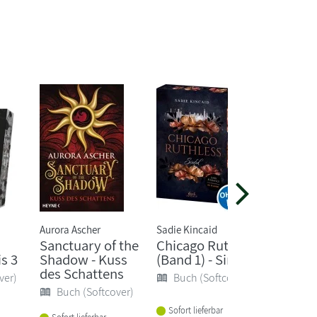
Aurora Ascher
Sadie Kincaid
Sally Dar
Sanctuary of the
Chicago Ruthless
Lost B
s 3
Shadow - Kuss
(Band 1) - Sinful
Buch 
des Schattens
ver)
Buch (Softcover)
Buch (Softcover)
Sofort li
Sofort lieferbar