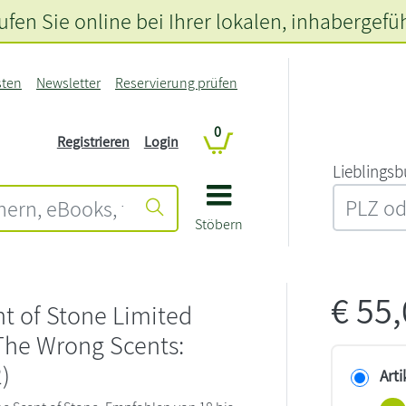
fen Sie online bei Ihrer lokalen
, inhabergefü
sten
Newsletter
Reservierung prüfen
0
Registrieren
Login
L‍i‍e‍b‍l‍i‍n‍g‍s‍b
Stöbern
€
55
t of Stone Limited
The Wrong Scents:
)
Arti