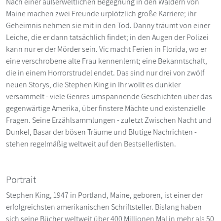
Nach einer außerweltlichen Begegnung in den Wäldern von
Maine machen zwei Freunde urplötzlich große Karriere; ihr
Geheimnis nehmen sie mit in den Tod. Danny träumt von einer
Leiche, die er dann tatsächlich findet; in den Augen der Polizei
kann nur er der Mörder sein. Vic macht Ferien in Florida, wo er
eine verschrobene alte Frau kennenlernt; eine Bekanntschaft,
die in einem Horrorstrudel endet. Das sind nur drei von zwölf
neuen Storys, die Stephen King in Ihr wollt es dunkler
versammelt - viele Genres umspannende Geschichten über das
gegenwärtige Amerika, über finstere Mächte und existenzielle
Fragen. Seine Erzählsammlungen - zuletzt Zwischen Nacht und
Dunkel, Basar der bösen Träume und Blutige Nachrichten -
stehen regelmäßig weltweit auf den Bestsellerlisten.
Portrait
Stephen King, 1947 in Portland, Maine, geboren, ist einer der
erfolgreichsten amerikanischen Schriftsteller. Bislang haben
sich seine Bücher weltweit über 400 Millionen Mal in mehr als 50