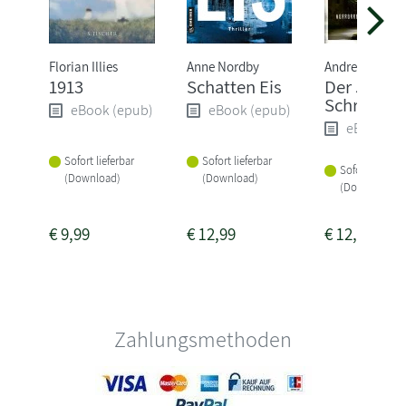
Florian Illies
Anne Nordby
Andreas Grube
1913
Schatten Eis
Der Judas
Schrein
eBook (epub)
eBook (epub)
eBook (e
Sofort lieferbar
Sofort lieferbar
Sofort lieferba
(Download)
(Download)
(Download)
€
9,99
€
12,99
€
12,99
Zahlungsmethoden