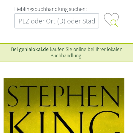
L‍i‍e‍b‍l‍i‍n‍g‍s‍b‍u‍c‍h‍h‍a‍n‍d‍l‍u‍n‍g‍ ‍s‍u‍c‍h‍e‍n‍:‍
Bei
genialokal.de
kaufen Sie online bei Ihrer lokalen
Buchhandlung!