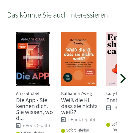
Das könnte Sie auch interessieren
Arno Strobel
Katharina Zweig
Cory Doctoro
Die App - Sie
Weiß die KI,
Enshittific
kennen dich.
dass sie nichts
eBook (e
Sie wissen, wo
weiß?
d...
eBook (epub)
Sofort lieferba
eBook (epub)
(Download)
Sofort lieferbar