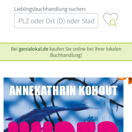
L‍i‍e‍b‍l‍i‍n‍g‍s‍b‍u‍c‍h‍h‍a‍n‍d‍l‍u‍n‍g‍ ‍s‍u‍c‍h‍e‍n‍:‍
Bei
genialokal.de
kaufen Sie online bei Ihrer lokalen
Buchhandlung!