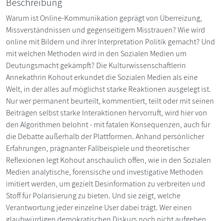
Beschreibung
Warum ist Online-Kommunikation geprägt von Überreizung,
Missverständnissen und gegenseitigem Misstrauen? Wie wird
online mit Bildern und ihrer Interpretation Politik gemacht? Und
mit welchen Methoden wird in den Sozialen Medien um
Deutungsmacht gekämpft? Die Kulturwissenschaftlerin
Annekathrin Kohout erkundet die Sozialen Medien als eine
Welt, in der alles auf möglichst starke Reaktionen ausgelegt ist.
Nur wer permanent beurteilt, kommentiert, teilt oder mit seinen
Beiträgen selbst starke Interaktionen hervorruft, wird hier von
den Algorithmen belohnt - mit fatalen Konsequenzen, auch für
die Debatte außerhalb der Plattformen. Anhand persönlicher
Erfahrungen, prägnanter Fallbeispiele und theoretischer
Reflexionen legt Kohout anschaulich offen, wie in den Sozialen
Medien analytische, forensische und investigative Methoden
imitiert werden, um gezielt Desinformation zu verbreiten und
Stoff für Polarisierung zu bieten. Und sie zeigt, welche
Verantwortung jeder einzelne User dabei trägt. Wer einen
glaubwürdigen demokratischen Diskurs noch nicht aufgeben