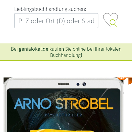
L‍i‍e‍b‍l‍i‍n‍g‍s‍b‍u‍c‍h‍h‍a‍n‍d‍l‍u‍n‍g‍ ‍s‍u‍c‍h‍e‍n‍:‍
Bei
genialokal.de
kaufen Sie online bei Ihrer lokalen
Buchhandlung!