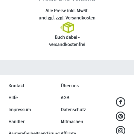
Alle Preise inkl. MwSt.
und ggf. zzgl.
Versandkosten
Buch dabei -
versandkostenfrei
Kontakt
Über uns
Hilfe
AGB
Impressum
Datenschutz
Händler
Mitmachen
Barrierefreiheitserklärung
Affiliate