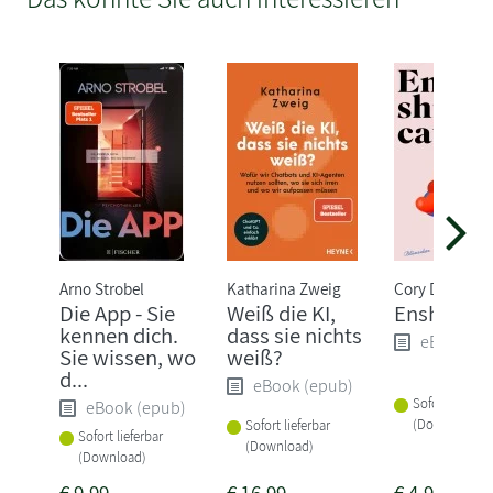
Arno Strobel
Katharina Zweig
Cory Doctoro
Die App - Sie
Weiß die KI,
Enshittific
kennen dich.
dass sie nichts
eBook (e
Sie wissen, wo
weiß?
d...
eBook (epub)
Sofort lieferba
eBook (epub)
(Download)
Sofort lieferbar
Sofort lieferbar
(Download)
(Download)
€
9,99
€
16,99
€
4,99