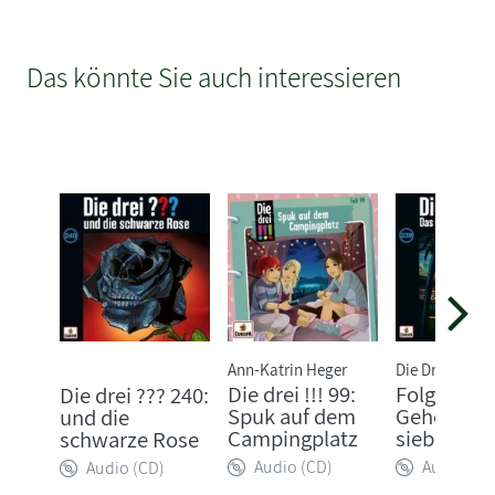
Das könnte Sie auch interessieren
Ann-Katrin Heger
Die Drei ???
Die drei !!! 99:
Folge 239:
Die drei ??? 240:
Spuk auf dem
Geheimnis
und die
Campingplatz
sieben Pa
schwarze Rose
Audio (CD)
Audio (CD
Audio (CD)