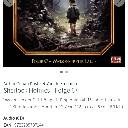
Zurück
Weit
Arthur Conan Doyle
,
R. Austin Freeman
Sherlock Holmes - Folge 67
Watsons erster Fall. Hörspiel.. Empfohlen ab 16 Jahre. Laufzeit
ca. 1 Stunden und 0 Minuten. 13,7 cm / 12,1 cm / 0,8 cm ( B/H/T )
Audio (CD)
EAN
9783785787144