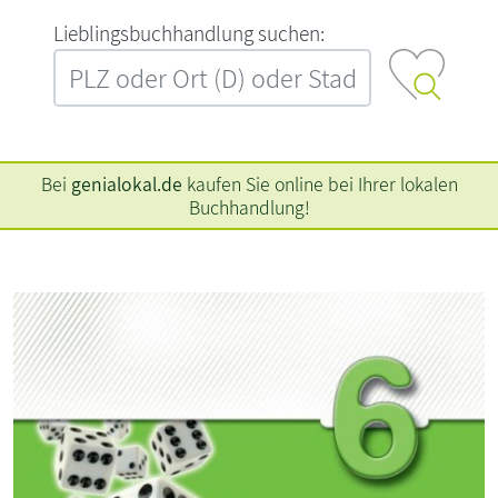
L‍i‍e‍b‍l‍i‍n‍g‍s‍b‍u‍c‍h‍h‍a‍n‍d‍l‍u‍n‍g‍ ‍s‍u‍c‍h‍e‍n‍:‍
Bei
genialokal.de
kaufen Sie online bei Ihrer lokalen
Buchhandlung!