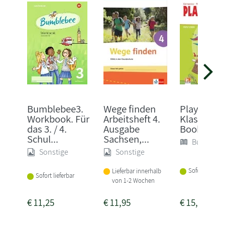
Bumblebee3.
Wege finden
Playway a
Workbook. Für
Arbeitsheft 4.
Klasse 3. P
das 3. / 4.
Ausgabe
Book Klass
Schul...
Sachsen,...
Buch (Sof
Sonstige
Sonstige
Sofort lieferba
Lieferbar innerhalb
Sofort lieferbar
von 1-2 Wochen
€
11,25
€
11,95
€
15,75