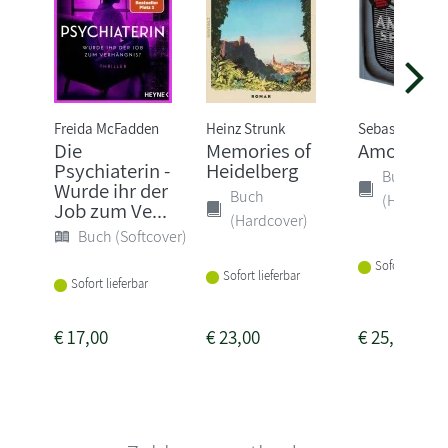
Freida McFadden
Heinz Strunk
Sebastian Fitz
Die
Memories of
Amokspiel
Psychiaterin -
Heidelberg
Buch
Wurde ihr der
Buch
(Hardcove
Job zum Ve...
(Hardcover)
Buch (Softcover)
Sofort lieferba
Sofort lieferbar
Sofort lieferbar
€
17,00
€
23,00
€
25,00