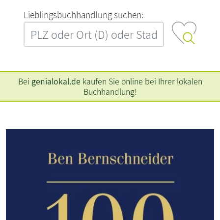
L‍i‍e‍b‍l‍i‍n‍g‍s‍b‍u‍c‍h‍h‍a‍n‍d‍l‍u‍n‍g‍ ‍s‍u‍c‍h‍e‍n‍:‍
Bei
genialokal.de
kaufen Sie online bei Ihrer lokalen
Buchhandlung!