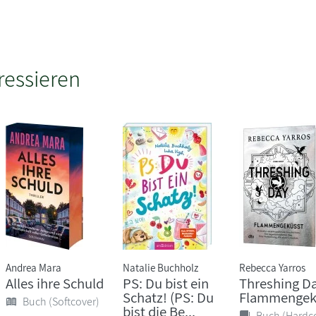
ressieren
Andrea Mara
Natalie Buchholz
Rebecca Yarros
Alles ihre Schuld
PS: Du bist ein
Threshing Da
Schatz! (PS: Du
Flammengek
Buch (Softcover)
bist die Be...
Buch (Hardc