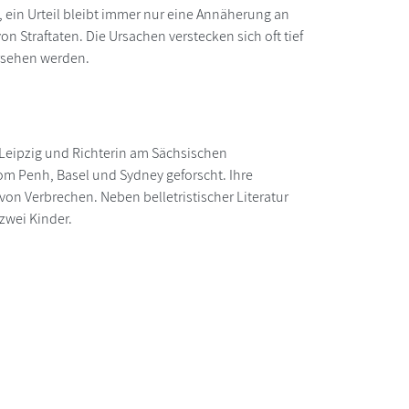
n, ein Urteil bleibt immer nur eine Annäherung an
von Straftaten. Die Ursachen verstecken sich oft tief
ersehen werden.
ät Leipzig und Richterin am Sächsischen
nom Penh, Basel und Sydney geforscht. Ihre
 von Verbrechen. Neben belletristischer Literatur
 zwei Kinder.