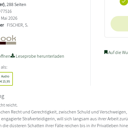
er)
, 288 Seiten
977516
Mai 2026
ler
FISCHER, S.
Auf die Wu
ffnen
Leseprobe herunterladen
 als:
Audio
€
15,95
ng
ht reicht.
schen Recht und Gerechtigkeit, zwischen Schuld und Verschweigen,
 engagierte Strafverteidigerin, will sich langsam aus ihrer Arbeit z
die düsteren Schatten ihrer Fälle reichen bis in ihr Privatleben hin