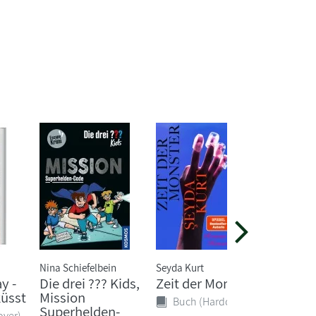
Nina Schiefelbein
Seyda Kurt
Tina Kres
y -
Die drei ??? Kids,
Zeit der Monster
ABC der
üsst
Mission
Neubea
Buch (Hardcover)
Superhelden-
lesen - 
over)