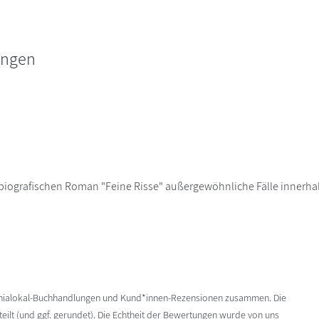
ungen
 biografischen Roman "Feine Risse" außergewöhnliche Fälle innerhalb
enialokal-Buchhandlungen und Kund*innen-Rezensionen zusammen. Die
ilt (und ggf. gerundet). Die Echtheit der Bewertungen wurde von uns