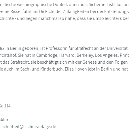
uristische wie biographische Dunkelzonen aus: Sicherheit ist Illusio
Feine Risse' führt ins Dickicht der Zufälligkeiten bei der Entstehung 
schichte - und liegen manchmal so nahe, dass sie umso leichter üb
82 in Berlin geboren, ist Professorin für Strafrecht an der Universit
ichtshof. Sie hat in Cambridge, Harvard, Berkeley, Los Angeles, Ph
t das Strafrecht, sie beschäftigt sich mit der Genese und den Folgen
sie auch im Sach- und Kinderbuch. Elisa Hoven lebt in Berlin und hat
ße 114
nkfurt
sicherheit@fischerverlage.de