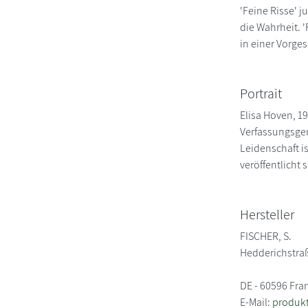
'Feine Risse' j
die Wahrheit. '
in einer Vorge
Portrait
Elisa Hoven, 19
Verfassungsger
Leidenschaft is
veröffentlicht 
Hersteller
FISCHER, S.
Hedderichstra
DE - 60596 Fra
E-Mail:
produkt