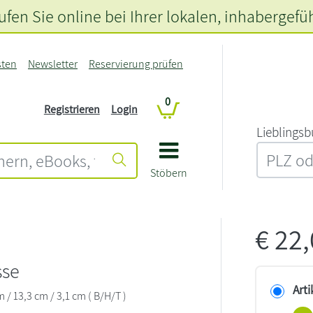
fen Sie online bei Ihrer lokalen
, inhabergefü
sten
Newsletter
Reservierung prüfen
0
Registrieren
Login
L‍i‍e‍b‍l‍i‍n‍g‍s‍b
Stöbern
€
22
sse
Arti
/ 13,3 cm / 3,1 cm ( B/H/T )