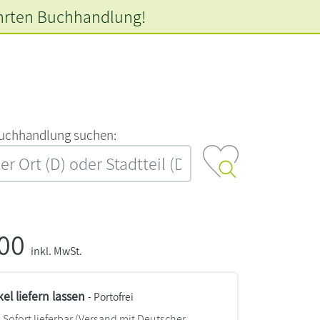
hrten
Buchhandlung!
‍u‍c‍h‍h‍a‍n‍d‍l‍u‍n‍g‍ ‍s‍u‍c‍h‍e‍n‍:‍
,00
inkl. MwSt.
kel liefern lassen
- Portofrei
Sofort lieferbar
(Versand mit Deutscher