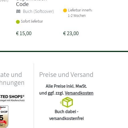
Code
Sonst
Lieferbar innerhalb von
Buch (Softcover)
1-2 Wochen
Lieferba
1-2 Woc
Sofort lieferbar
€
15,00
€
23,00
€
7,90
kate und
Preise und Versand
chnungen
Alle Preise inkl. MwSt.
und ggf. zzgl.
Versandkosten
Buch dabei -
versandkostenfrei