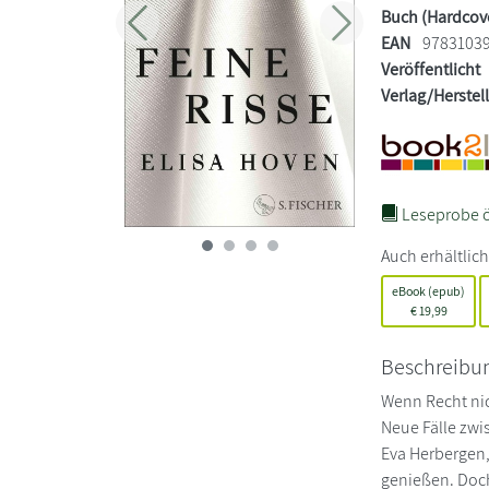
Buch (Hardcov
Zurück
Weiter
EAN
9783103
Veröffentlicht
Verlag/Herstel
Leseprobe ö
Auch erhältlich
eBook (epub)
€
19,99
Beschreibu
Wenn Recht nic
Neue Fälle zwi
Eva Herbergen,
genießen. Doch 