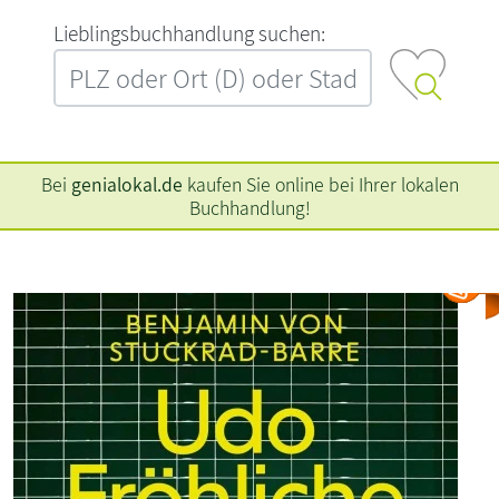
L‍i‍e‍b‍l‍i‍n‍g‍s‍b‍u‍c‍h‍h‍a‍n‍d‍l‍u‍n‍g‍ ‍s‍u‍c‍h‍e‍n‍:‍
Bei
genialokal.de
kaufen Sie online bei Ihrer lokalen
Buchhandlung!