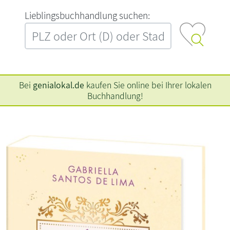
L‍i‍e‍b‍l‍i‍n‍g‍s‍b‍u‍c‍h‍h‍a‍n‍d‍l‍u‍n‍g‍ ‍s‍u‍c‍h‍e‍n‍:‍
Bei
genialokal.de
kaufen Sie online bei Ihrer lokalen
Buchhandlung!