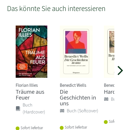
Das könnte Sie auch interessieren
Florian Illies
Benedict Wells
Benedict Well
Träume aus
Die
Hard Land
Feuer
Geschichten in
Buch (Sof
uns
Buch
Buch (Softcover)
(Hardcover)
Sofort lieferba
Sofort lieferbar
Sofort lieferbar