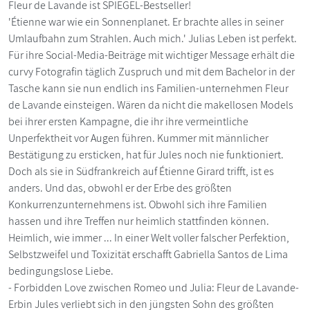
Fleur de Lavande ist SPIEGEL-Bestseller!
'Étienne war wie ein Sonnenplanet. Er brachte alles in seiner
Umlaufbahn zum Strahlen. Auch mich.' Julias Leben ist perfekt.
Für ihre Social-Media-Beiträge mit wichtiger Message erhält die
curvy Fotografin täglich Zuspruch und mit dem Bachelor in der
Tasche kann sie nun endlich ins Familien-unternehmen Fleur
de Lavande einsteigen. Wären da nicht die makellosen Models
bei ihrer ersten Kampagne, die ihr ihre vermeintliche
Unperfektheit vor Augen führen. Kummer mit männlicher
Bestätigung zu ersticken, hat für Jules noch nie funktioniert.
Doch als sie in Südfrankreich auf Étienne Girard trifft, ist es
anders. Und das, obwohl er der Erbe des größten
Konkurrenzunternehmens ist. Obwohl sich ihre Familien
hassen und ihre Treffen nur heimlich stattfinden können.
Heimlich, wie immer ... In einer Welt voller falscher Perfektion,
Selbstzweifel und Toxizität erschafft Gabriella Santos de Lima
bedingungslose Liebe.
- Forbidden Love zwischen Romeo und Julia: Fleur de Lavande-
Erbin Jules verliebt sich in den jüngsten Sohn des größten