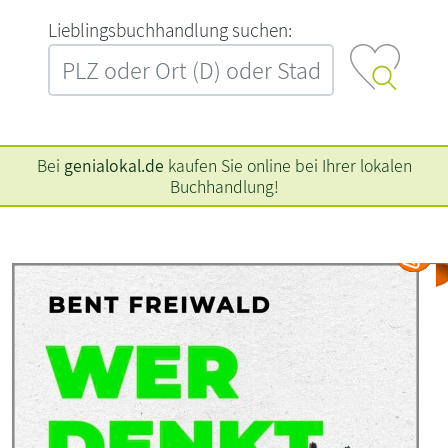
L‍i‍e‍b‍l‍i‍n‍g‍s‍b‍u‍c‍h‍h‍a‍n‍d‍l‍u‍n‍g‍ ‍s‍u‍c‍h‍e‍n‍:‍
Bei
genialokal.de
kaufen Sie online bei Ihrer lokalen
Buchhandlung!