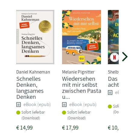
Daniel Kahneman
Melanie Pignitter
Shelby van Pel
Schnelles
Wiedersehen
Das Glück 
Denken,
mit mir selbst
acht Arme
langsames
zwischen Pasta
eBook (e
Denken
u...
eBook (epub)
eBook (epub)
Sofort lieferba
(Download)
Sofort lieferbar
Sofort lieferbar
(Download)
(Download)
€
14,99
€
17,99
€
10,99