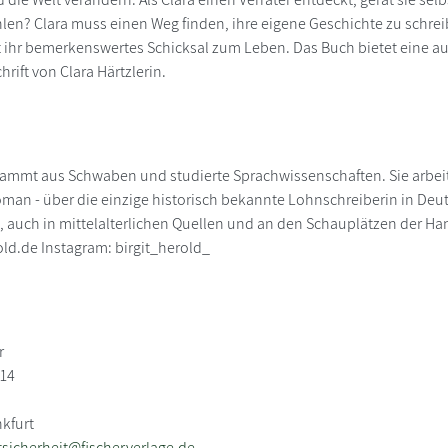
len? Clara muss einen Weg finden, ihre eigene Geschichte zu schreibe
 ihr bemerkenswertes Schicksal zum Leben. Das Buch bietet eine a
rift von Clara Härtzlerin.
stammt aus Schwaben und studierte Sprachwissenschaften. Sie arbei
oman - über die einzige historisch bekannte Lohnschreiberin in Deuts
 auch in mittelalterlichen Quellen und an den Schauplätzen der Han
ld.de Instagram: birgit_herold_
r
114
nkfurt
sicherheit@fischerverlage.de