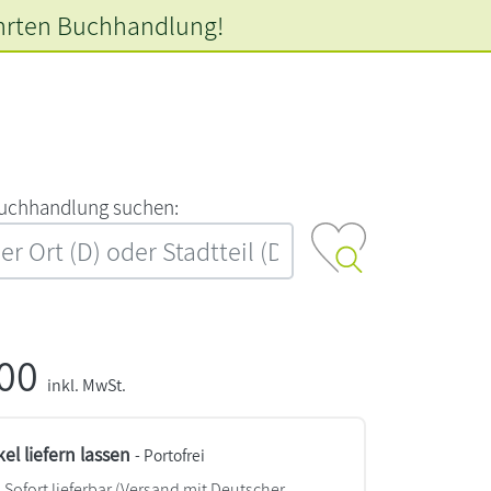
hrten
Buchhandlung!
‍u‍c‍h‍h‍a‍n‍d‍l‍u‍n‍g‍ ‍s‍u‍c‍h‍e‍n‍:‍
,00
inkl. MwSt.
kel liefern lassen
- Portofrei
Sofort lieferbar
(Versand mit Deutscher