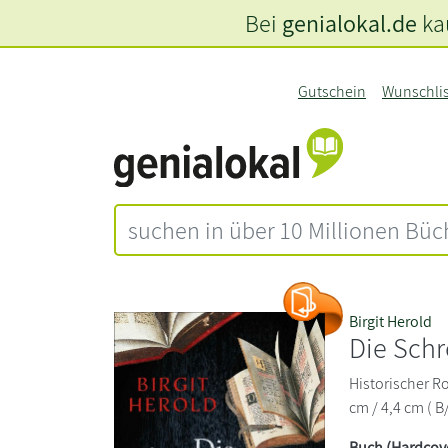
Bei
genialokal.de
kau
Gutschein
Wunschli
Birgit Herold
Die Schr
Historischer R
cm / 4,4 cm ( B
Buch (Hardcov