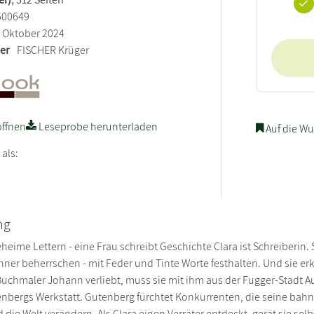
500649
Oktober 2024
ler
FISCHER Krüger
ffnen
Leseprobe herunterladen
Auf die Wu
 als:
ng
eheime Lettern - eine Frau schreibt Geschichte Clara ist Schreiberin.
ner beherrschen - mit Feder und Tinte Worte festhalten. Und sie erke
Buchmaler Johann verliebt, muss sie mit ihm aus der Fugger-Stadt Aug
bergs Werkstatt. Gutenberg fürchtet Konkurrenten, die seine bah
die Welt verändern. Als Clara einen Verräter entdeckt, gerät sie sel