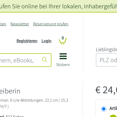
fen Sie online bei Ihrer lokalen
, inhabergefü
sten
Newsletter
Reservierung prüfen
0
Registrieren
Login
L‍i‍e‍b‍l‍i‍n‍g‍s‍b
Stöbern
€
24
eiberin
oman. 6 s/w-Abbildungen. 22,1 cm / 15,3
/H/T )
Arti
er)
, 512 Seiten