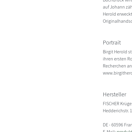
auf Johann zäh
Herold erweckt
Originalhandsch
Portrait
Birgit Herold 
ihren ersten R
Recherchen an,
www.birgithero
Hersteller
FISCHER Krüge
Hedderichstr. 
DE - 60596 Fra
E-Mail:
produkt