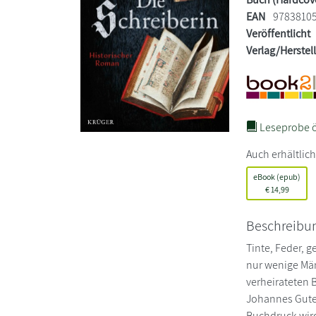
EAN
9783810
Veröffentlicht
Verlag/Herstel
Leseprobe ö
Auch erhältlich
eBook (epub)
€
14,99
Beschreibu
Tinte, Feder, g
nur wenige Män
verheirateten 
Johannes Guten
Buchdruck wird 