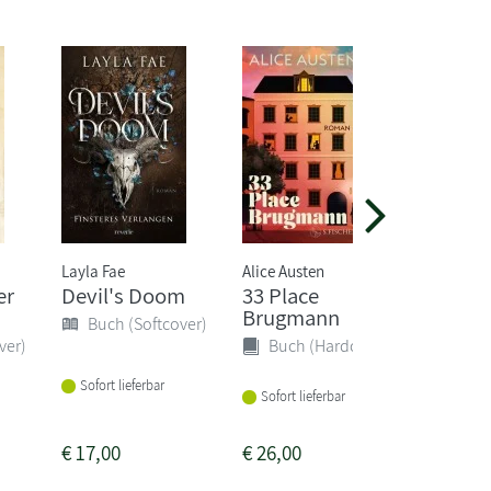
Layla Fae
Alice Austen
Cameron 
er
Devil's Doom
33 Place
The Re
Brugmann
Buch (Softcover)
Buch 
ver)
Buch (Hardcover)
Sofort lieferbar
Sofort li
Sofort lieferbar
€
17,00
€
26,00
€
26,00