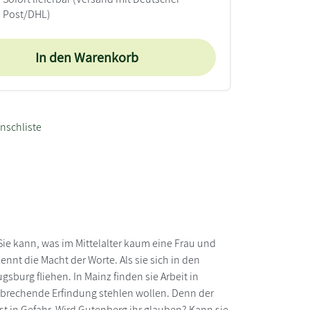
Post/DHL)
In den Warenkorb
nschliste
 Sie kann, was im Mittelalter kaum eine Frau und
nnt die Macht der Worte. Als sie sich in den
sburg fliehen. In Mainz finden sie Arbeit in
nbrechende Erfindung stehlen wollen. Denn der
bst in Gefahr. Wird Gutenberg ihr glauben? Kann sie