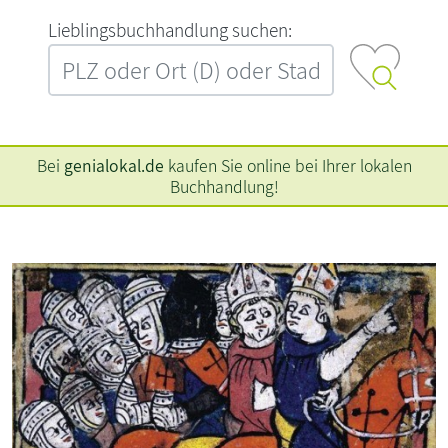
L‍i‍e‍b‍l‍i‍n‍g‍s‍b‍u‍c‍h‍h‍a‍n‍d‍l‍u‍n‍g‍ ‍s‍u‍c‍h‍e‍n‍:‍
Bei
genialokal.de
kaufen Sie online bei Ihrer lokalen
Buchhandlung!