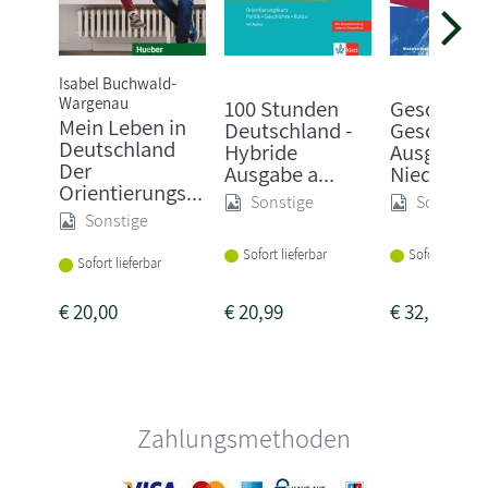
Isabel Buchwald-
Wargenau
100 Stunden
Geschicht
Mein Leben in
Deutschland -
Geschehen
Deutschland
Hybride
Ausgabe
Der
Ausgabe a...
Niede...
Orientierungs...
Sonstige
Sonstige
Sonstige
Sofort lieferbar
Sofort lieferba
Sofort lieferbar
€
20,00
€
20,99
€
32,50
Zahlungsmethoden