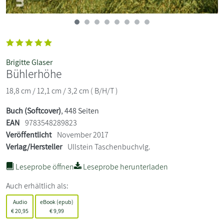
Brigitte Glaser
Bühlerhöhe
18,8 cm / 12,1 cm / 3,2 cm ( B/H/T )
Buch (Softcover)
, 448 Seiten
EAN
9783548289823
Veröffentlicht
November 2017
Verlag/Hersteller
Ullstein Taschenbuchvlg.
Leseprobe öffnen
Leseprobe herunterladen
Auch erhältlich als:
Audio
eBook (epub)
€
20,95
€
9,99