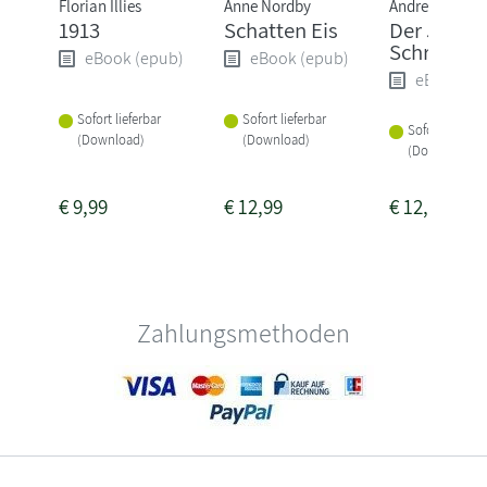
Florian Illies
Anne Nordby
Andreas Grube
1913
Schatten Eis
Der Judas
Schrein
eBook (epub)
eBook (epub)
eBook (e
Sofort lieferbar
Sofort lieferbar
Sofort lieferba
(Download)
(Download)
(Download)
€
9,99
€
12,99
€
12,99
Zahlungsmethoden