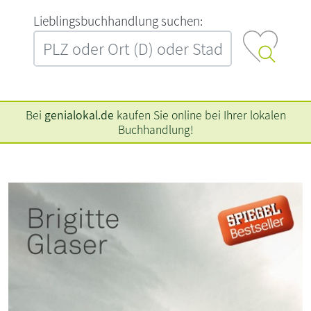
L‍i‍e‍b‍l‍i‍n‍g‍s‍b‍u‍c‍h‍h‍a‍n‍d‍l‍u‍n‍g‍ ‍s‍u‍c‍h‍e‍n‍:‍
Bei
genialokal.de
kaufen Sie online bei Ihrer lokalen
Buchhandlung!