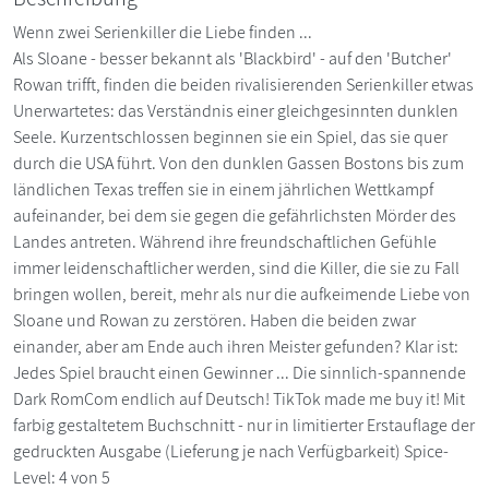
Wenn zwei Serienkiller die Liebe finden ...
Als Sloane - besser bekannt als 'Blackbird' - auf den 'Butcher'
Rowan trifft, finden die beiden rivalisierenden Serienkiller etwas
Unerwartetes: das Verständnis einer gleichgesinnten dunklen
Seele. Kurzentschlossen beginnen sie ein Spiel, das sie quer
durch die USA führt. Von den dunklen Gassen Bostons bis zum
ländlichen Texas treffen sie in einem jährlichen Wettkampf
aufeinander, bei dem sie gegen die gefährlichsten Mörder des
Landes antreten. Während ihre freundschaftlichen Gefühle
immer leidenschaftlicher werden, sind die Killer, die sie zu Fall
bringen wollen, bereit, mehr als nur die aufkeimende Liebe von
Sloane und Rowan zu zerstören. Haben die beiden zwar
einander, aber am Ende auch ihren Meister gefunden? Klar ist:
Jedes Spiel braucht einen Gewinner ... Die sinnlich-spannende
Dark RomCom endlich auf Deutsch! TikTok made me buy it! Mit
farbig gestaltetem Buchschnitt - nur in limitierter Erstauflage der
gedruckten Ausgabe (Lieferung je nach Verfügbarkeit) Spice-
Level: 4 von 5