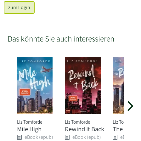
zum Login
Das könnte Sie auch interessieren
Liz Tomforde
Liz Tomforde
Liz Tomforde
Mile High
Rewind It Back
The Right
eBook (epub)
eBook (epub)
eBook (e