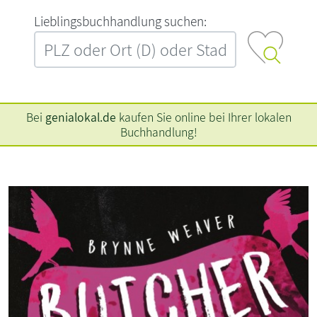
L‍i‍e‍b‍l‍i‍n‍g‍s‍b‍u‍c‍h‍h‍a‍n‍d‍l‍u‍n‍g‍ ‍s‍u‍c‍h‍e‍n‍:‍
Bei
genialokal.de
kaufen Sie online bei Ihrer lokalen
Buchhandlung!