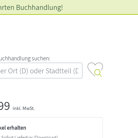
hrten
Buchhandlung!
‍u‍c‍h‍h‍a‍n‍d‍l‍u‍n‍g‍ ‍s‍u‍c‍h‍e‍n‍:‍
,99
inkl. MwSt.
kel erhalten
Sofort Lieferbar (Download)