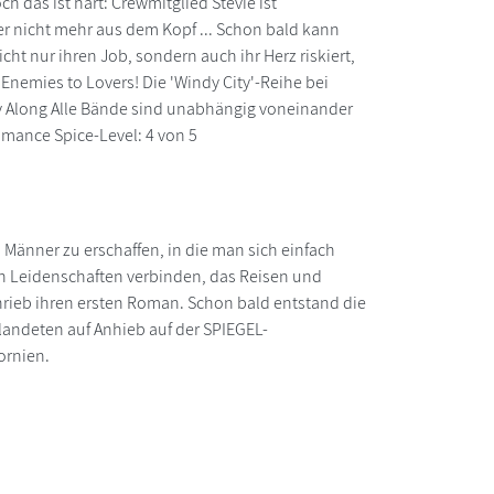
h das ist hart: Crewmitglied Stevie ist
 er nicht mehr aus dem Kopf ... Schon bald kann
ht nur ihren Job, sondern auch ihr Herz riskiert,
 Enemies to Lovers! Die 'Windy City'-Reihe bei
ay Along Alle Bände sind unabhängig voneinander
mance Spice-Level: 4 von 5
Männer zu erschaffen, in die man sich einfach
en Leidenschaften verbinden, das Reisen und
hrieb ihren ersten Roman. Schon bald entstand die
 landeten auf Anhieb auf der SPIEGEL-
fornien.