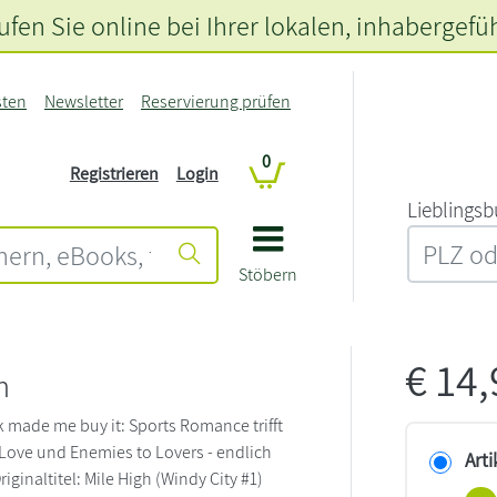
fen Sie online bei Ihrer lokalen
, inhabergefü
sten
Newsletter
Reservierung prüfen
0
Registrieren
Login
L‍i‍e‍b‍l‍i‍n‍g‍s‍b
Stöbern
€
14
h
 made me buy it: Sports Romance trifft
Love und Enemies to Lovers - endlich
Arti
riginaltitel: Mile High (Windy City #1)