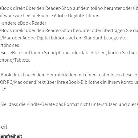
r
eBook direkt über den Reader-Shop auf dem tolino herunter oder übe
ftware wie beispielsweise Adobe Digital Editions.
 & andere eBook Reader
eBook direkt über den Reader-Shop herunter oder übertragen Sie d
Mac oder Adobe Digital Editions auf ein Standard-Lesegeräte.
martphones
eses eBook auf Ihrem Smartphone oder Tablet lesen, finden Sie hie
phone/Tablets.
eBook direkt nach dem Herunterladen mit einer kostenlosen Lesesoft
R PC/Mac oder direkt über Ihre eBook-Bibliothek in Ihrem Konto un
ek“.
 Sie, dass die Kindle-Geräte das Format nicht unterstützen und diese
heit
ierefreiheit