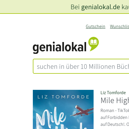
Bei
genialokal.de
kau
Gutschein
Wunschli
Liz Tomforde
Mile Hig
Roman - TikTok
auf Forbidden 
auf Deutsch!. O