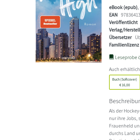
eBook (epub)
,
EAN
9783641
Veröffentlicht
Verlag/Herstel
Übersetzer
Üb
Familienlizenz
Leseprobe ö
Auch erhältlich
Buch (Softcover)
€
16,00
Beschreibu
Als der Hockey-
nur ihre Jobs,
Frauenheld und
durchs Land un