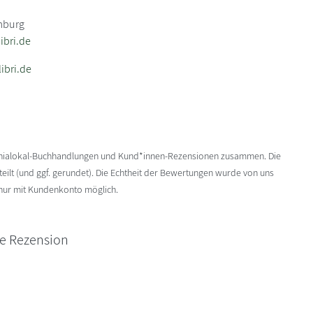
mburg
bri.de
ibri.de
enialokal-Buchhandlungen und Kund*innen-Rezensionen zusammen. Die
ilt (und ggf. gerundet). Die Echtheit der Bewertungen wurde von uns
 nur mit Kundenkonto möglich.
ne Rezension