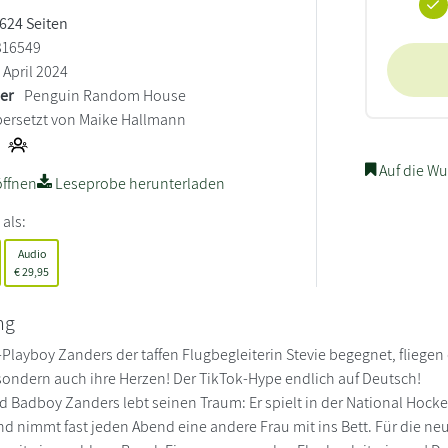
 624 Seiten
316549
April 2024
ler
Penguin Random House
ersetzt von Maike Hallmann
Auf die Wu
ffnen
Leseprobe herunterladen
 als:
Audio
€
29,95
ng
Playboy Zanders der taffen Flugbegleiterin Stevie begegnet, fliegen d
 sondern auch ihre Herzen! Der TikTok-Hype endlich auf Deutsch!
 Badboy Zanders lebt seinen Traum: Er spielt in der National Hocke
d nimmt fast jeden Abend eine andere Frau mit ins Bett. Für die neue