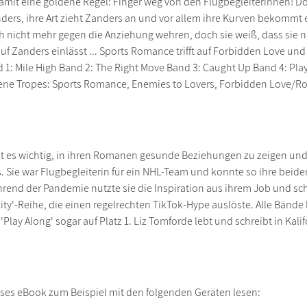
damit eine goldene Regel: Finger weg von den Flugbegleiterinnen! Doc
anders, ihre Art zieht Zanders an und vor allem ihre Kurven bekommt
h nicht mehr gegen die Anziehung wehren, doch sie weiß, dass sie nic
uf Zanders einlässt ... Sports Romance trifft auf Forbidden Love und
d 1: Mile High Band 2: The Right Move Band 3: Caught Up Band 4: Pl
tene Tropes: Sports Romance, Enemies to Lovers, Forbidden Love/Ro
st es wichtig, in ihren Romanen gesunde Beziehungen zu zeigen und 
. Sie war Flugbegleiterin für ein NHL-Team und konnte so ihre beid
rend der Pandemie nutzte sie die Inspiration aus ihrem Job und sc
ity'-Reihe, die einen regelrechten TikTok-Hype auslöste. Alle Bände
, 'Play Along' sogar auf Platz 1. Liz Tomforde lebt und schreibt in Kali
ses eBook zum Beispiel mit den folgenden Geräten lesen: