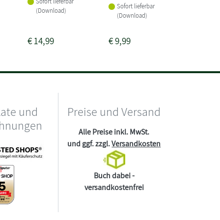
Sofort lieferbar
Sofort lieferbar
Sofort li
(Download)
(Download)
(Downlo
€
14,99
€
9,99
€
12,99
kate und
Preise und Versand
chnungen
Alle Preise inkl. MwSt.
und ggf. zzgl.
Versandkosten
Buch dabei -
versandkostenfrei