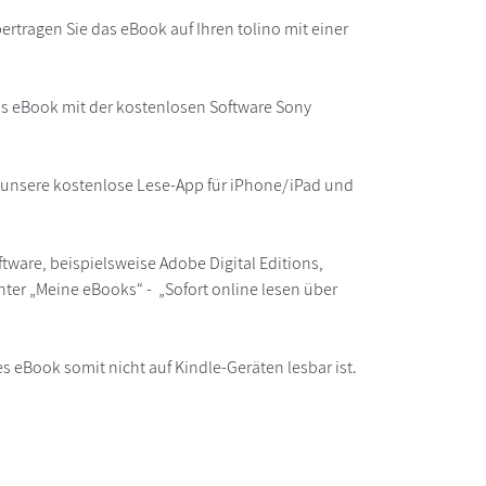
rtragen Sie das eBook auf Ihren tolino mit einer
as eBook mit der kostenlosen Software Sony
r unsere kostenlose Lese-App für iPhone/iPad und
ware, beispielsweise Adobe Digital Editions,
ter „Meine eBooks“ - „Sofort online lesen über
s eBook somit nicht auf Kindle-Geräten lesbar ist.