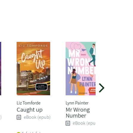
Liz Tomforde
Lynn Painter
Vi Keelan
Caught up
Mr Wrong
Last Ni
Number
Office
)
eBook (epub)
eBook (epub)
eBoo