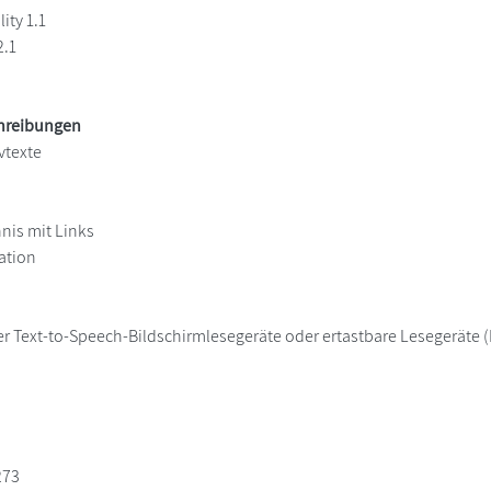
ity 1.1
2.1
chreibungen
vtexte
hnis mit Links
ation
er Text-to-Speech-Bildschirmlesegeräte oder ertastbare Lesegeräte (B
273