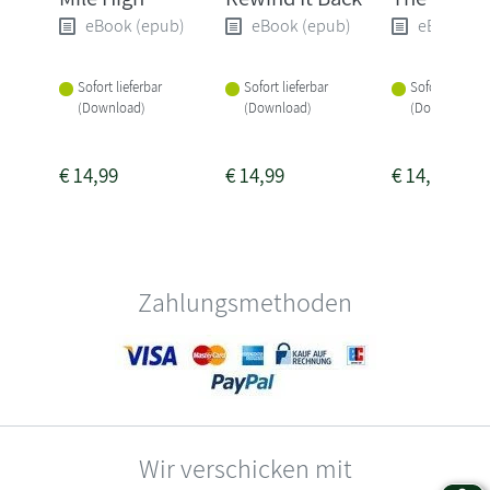
eBook (epub)
eBook (epub)
eBook (e
Sofort lieferbar
Sofort lieferbar
Sofort lieferba
(Download)
(Download)
(Download)
€
14,99
€
14,99
€
14,99
Zahlungsmethoden
Wir verschicken mit