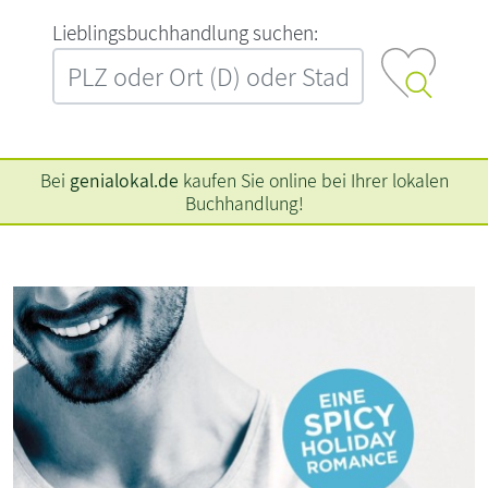
L‍i‍e‍b‍l‍i‍n‍g‍s‍b‍u‍c‍h‍h‍a‍n‍d‍l‍u‍n‍g‍ ‍s‍u‍c‍h‍e‍n‍:‍
Bei
genialokal.de
kaufen Sie online bei Ihrer lokalen
Buchhandlung!