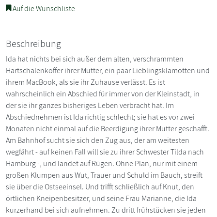
Auf die Wunschliste
Beschreibung
Ida hat nichts bei sich außer dem alten, verschrammten
Hartschalenkoffer ihrer Mutter, ein paar Lieblingsklamotten und
ihrem MacBook, als sie ihr Zuhause verlässt. Es ist
wahrscheinlich ein Abschied für immer von der Kleinstadt, in
der sie ihr ganzes bisheriges Leben verbracht hat. Im
Abschiednehmen ist Ida richtig schlecht; sie hat es vor zwei
Monaten nicht einmal auf die Beerdigung ihrer Mutter geschafft.
Am Bahnhof sucht sie sich den Zug aus, der am weitesten
wegfährt - auf keinen Fall will sie zu ihrer Schwester Tilda nach
Hamburg -, und landet auf Rügen. Ohne Plan, nur mit einem
großen Klumpen aus Wut, Trauer und Schuld im Bauch, streift
sie über die Ostseeinsel. Und trifft schließlich auf Knut, den
örtlichen Kneipenbesitzer, und seine Frau Marianne, die Ida
kurzerhand bei sich aufnehmen. Zu dritt frühstücken sie jeden