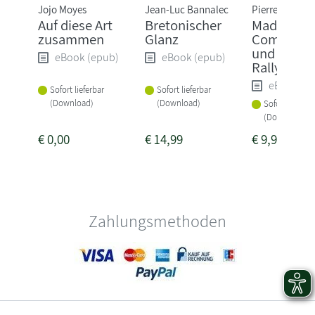
Jojo Moyes
Jean-Luc Bannalec
Pierre Martin
Auf diese Art
Bretonischer
Madame l
zusammen
Glanz
Commissa
und die tö
eBook (epub)
eBook (epub)
Rallye
eBook (e
Sofort lieferbar
Sofort lieferbar
(Download)
(Download)
Sofort lieferba
(Download)
€
0,00
€
14,99
€
9,99
Zahlungsmethoden