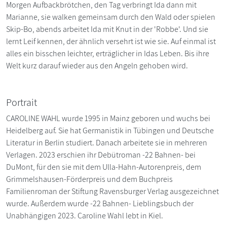
Morgen Aufbackbrötchen, den Tag verbringt Ida dann mit
Marianne, sie walken gemeinsam durch den Wald oder spielen
Skip-Bo, abends arbeitet Ida mit Knut in der 'Robbe'. Und sie
lernt Leif kennen, der ähnlich versehrt ist wie sie. Auf einmal ist
alles ein bisschen leichter, erträglicher in Idas Leben. Bis ihre
Welt kurz darauf wieder aus den Angeln gehoben wird.
Portrait
CAROLINE WAHL wurde 1995 in Mainz geboren und wuchs bei
Heidelberg auf. Sie hat Germanistik in Tübingen und Deutsche
Literatur in Berlin studiert. Danach arbeitete sie in mehreren
Verlagen. 2023 erschien ihr Debütroman -22 Bahnen- bei
DuMont, für den sie mit dem Ulla-Hahn-Autorenpreis, dem
Grimmelshausen-Förderpreis und dem Buchpreis
Familienroman der Stiftung Ravensburger Verlag ausgezeichnet
wurde. Außerdem wurde -22 Bahnen- Lieblingsbuch der
Unabhängigen 2023. Caroline Wahl lebt in Kiel.