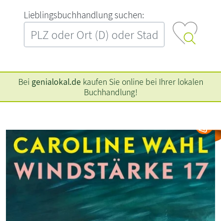
L‍i‍e‍b‍l‍i‍n‍g‍s‍b‍u‍c‍h‍h‍a‍n‍d‍l‍u‍n‍g‍ ‍s‍u‍c‍h‍e‍n‍:‍
Bei
genialokal.de
kaufen Sie online bei Ihrer lokalen
Buchhandlung!