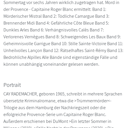
Sommertag vor sechs Jahren wirklich zugetragen hat. Mord in
der Provence - Capitaine Roger Blanc ermittelt: Band 1:
Mörderischer Mistral Band 2: Tödliche Camargue Band 3:
Brennender Midi Band 4: Gefährliche Côte Bleue Band 5:
Dunkles Arles Band 6: Verhängnisvolles Calès Band 7:
Verlorenes Vernègues Band 8: Schweigendes Les Baux Band 9:
Geheimnisvolle Garrigue Band 10: Stille Sainte-Victoire Band 11:
Unheilvolles Lançon Band 12: Rätselhaftes Saint-Rémy Band 13:
Bedrohliche Alpilles Alle Bände sind eigenständige Fälle und
können unabhängig voneinander gelesen werden.
Portrait
CAY RADEMACHER, geboren 1965, schreibt in mehrere Sprachen
übersetzte Kriminalromane, etwa die >Trümmermörder<-
Trilogie aus dem Hamburg der Nachkriegszeit oder die
erfolgreiche Provence-Serie um Capitaine Roger Blanc.
Außerdem erschienen bei DuMont >Ein letzter Sommer in