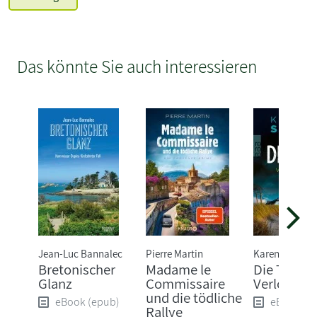
Das könnte Sie auch interessieren
Jean-Luc Bannalec
Pierre Martin
Karen Sander
Bretonischer
Madame le
Die Tiefe:
Glanz
Commissaire
Verloren
und die tödliche
eBook (epub)
eBook (e
Rallye