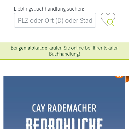
L‍i‍e‍b‍l‍i‍n‍g‍s‍b‍u‍c‍h‍h‍a‍n‍d‍l‍u‍n‍g‍ ‍s‍u‍c‍h‍e‍n‍:‍
Bei
genialokal.de
kaufen Sie online bei Ihrer lokalen
Buchhandlung!