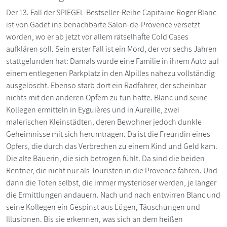
Der 13. Fall der SPIEGEL-Bestseller-Reihe Capitaine Roger Blanc
ist von Gadet ins benachbarte Salon-de-Provence versetzt
worden, wo er ab jetzt vor allem rätselhafte Cold Cases
aufklären soll. Sein erster Fall ist ein Mord, der vor sechs Jahren
stattgefunden hat: Damals wurde eine Familie in ihrem Auto auf
einem entlegenen Parkplatz in den Alpilles nahezu vollständig
ausgelöscht. Ebenso starb dort ein Radfahrer, der scheinbar
nichts mit den anderen Opfern zu tun hatte. Blanc und seine
Kollegen ermitteln in Eyguières und in Aureille, zwei
malerischen Kleinstädten, deren Bewohner jedoch dunkle
Geheimnisse mit sich herumtragen. Da ist die Freundin eines
Opfers, die durch das Verbrechen zu einem Kind und Geld kam.
Die alte Bäuerin, die sich betrogen fühlt. Da sind die beiden
Rentner, die nicht nur als Touristen in die Provence fahren. Und
dann die Toten selbst, die immer mysteriöser werden, je länger
die Ermittlungen andauern. Nach und nach entwirren Blanc und
seine Kollegen ein Gespinst aus Lügen, Täuschungen und
Illusionen. Bis sie erkennen, was sich an dem heißen