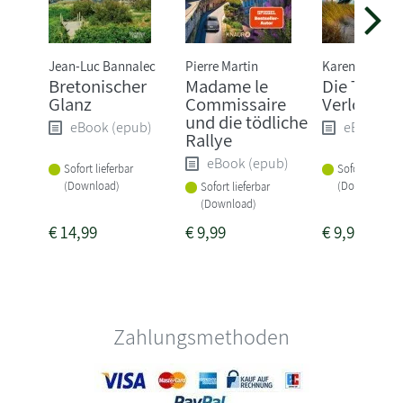
Jean-Luc Bannalec
Pierre Martin
Karen Sander
Bretonischer
Madame le
Die Tiefe:
Glanz
Commissaire
Verloren
und die tödliche
eBook (epub)
eBook (e
Rallye
eBook (epub)
Sofort lieferbar
Sofort lieferba
(Download)
(Download)
Sofort lieferbar
(Download)
€
14,99
€
9,99
€
9,99
Zahlungsmethoden