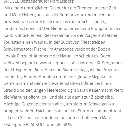
SPIEGEL-Bestsellerautor Marc Elsberg
'Mit einem untrüglichen Gespür für die Themen unserer Zeit
holt Marc Elsberg uns aus der Komfortzone und macht uns
bewusst, wie zerbrechlich unser vermeintlich sicheres,
modernes Leben ist.' Die Niederösterreicherin Frühjahr: In der
Karibik attackiert ein Riesenkalmar vor den Augen entsetzter
Touristen einen Walhai. In der Bucht von Triest treiben
Schwärme toter Fische. Im Amazonas verdorrt der Boden.
Lokale Einzelphänomene der Natur - so scheint es. Doch
weltweit beginnt etwas zu kippen ... Als das neue KI-Programm
des IT-Experten Piero Manzano Alarm schlägt, ist die Prognose
eindeutig: Binnen Monaten droht eine globale Megakrise.
Gemeinsam mit dem reichweitenstarken Influencer Linus
Strand und der jungen Meeresbiologin Sarah Keller macht Piero
die Warnung öffentlich - und sie alle damit zur Zielscheibe.
Mächtige Gegenspieler tun alles, um sie zum Schweigen zu
bringen, während sich am Horizont ein Sturm zusammenbraut
... Lesen Sie auch die anderen brisanten Thriller von Marc
Elsberg wie BLACKOUT und CELSIUS.