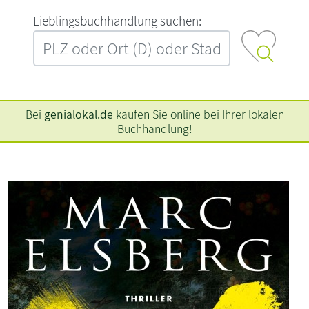
L‍i‍e‍b‍l‍i‍n‍g‍s‍b‍u‍c‍h‍h‍a‍n‍d‍l‍u‍n‍g‍ ‍s‍u‍c‍h‍e‍n‍:‍
Bei
genialokal.de
kaufen Sie online bei Ihrer lokalen
Buchhandlung!