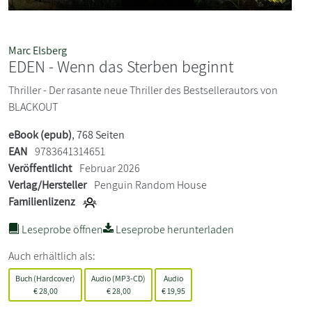
Marc Elsberg
EDEN - Wenn das Sterben beginnt
Thriller - Der rasante neue Thriller des Bestsellerautors von
BLACKOUT
eBook (epub)
, 768 Seiten
EAN
9783641314651
Veröffentlicht
Februar 2026
Verlag/Hersteller
Penguin Random House
Familienlizenz
Leseprobe öffnen
Leseprobe herunterladen
Auch erhältlich als:
Buch (Hardcover)
Audio (MP3-CD)
Audio
€
28,00
€
28,00
€
19,95