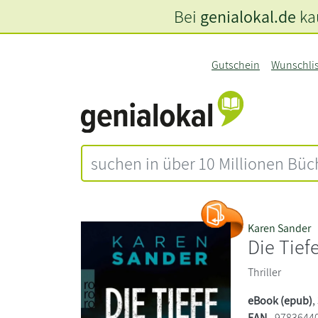
Bei
genialokal.de
kau
Gutschein
Wunschli
Karen Sander
Die Tief
Thriller
eBook (epub)
,
EAN
9783644