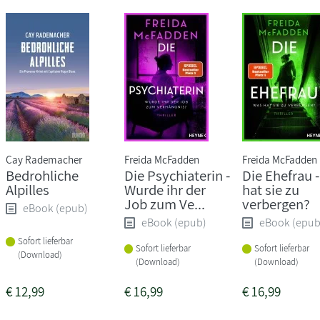
Cay Rademacher
Freida McFadden
Freida McFadden
Bedrohliche
Die Psychiaterin -
Die Ehefrau 
Alpilles
Wurde ihr der
hat sie zu
Job zum Ve...
verbergen?
eBook (epub)
eBook (epub)
eBook (epub
Sofort lieferbar
Sofort lieferbar
Sofort lieferbar
(Download)
(Download)
(Download)
€
12,99
€
16,99
€
16,99