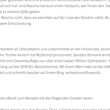
uf sich hat. Und Mascha hat auch einen Verdacht, wer hinter den Ta
ird es weitere Opfer geben.
 Mascha nicht, dass sie ebenfalls auf der Liste des Mörders steht. Als s
hwere Entscheidung.
rbeitete als Übersetzerin und unterrichtete an der Universität, bevo
sche Thriller-Autorin Val McDermid promoviert. Sanders Romane wu
ohlt eine Gesamtauflage von über einer halben Million Exemplaren. M
ang auf der SPIEGEL-Bestsellerliste. Mit ihrem Mann lebt sie die Hälft
Welt und schreibt darüber auf ihrem Blog: writearoundtheworld.
ses eBook zum Beispiel mit den folgenden Geräten lesen:
r
eBook direkt über den Reader-Shop auf dem tolino herunter oder übe