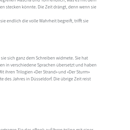
ten stecken könnte. Die Zeit drängt, denn wenn sie
ie endlich die volle Wahrheit begreift, trifft sie
r sie sich ganz dem Schreiben widmete. Sie hat
rden in verschiedene Sprachen übersetzt und haben
it ihren Trilogien «Der Strand» und «Der Sturm»
e des Jahres in Düsseldorf. Die übrige Zeit reist
rtragen Sie das eBook auf Ihren tolino mit einer