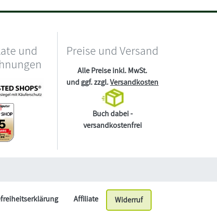
kate und
Preise und Versand
chnungen
Alle Preise inkl. MwSt.
und ggf. zzgl.
Versandkosten
Buch dabei -
versandkostenfrei
efreiheitserklärung
Affiliate
Widerruf