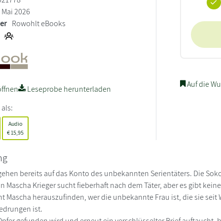
Mai 2026
ler
Rowohlt eBooks
Auf die Wu
ffnen
Leseprobe herunterladen
 als:
Audio
€
15,95
ng
gehen bereits auf das Konto des unbekannten Serientäters. Die S
n Mascha Krieger sucht fieberhaft nach dem Täter, aber es gibt keine
cht Mascha herauszufinden, wer die unbekannte Frau ist, die sie sei
drungen ist.
 Opfer gefunden wird und erneut ein verschlüsselter Brief auftaucht