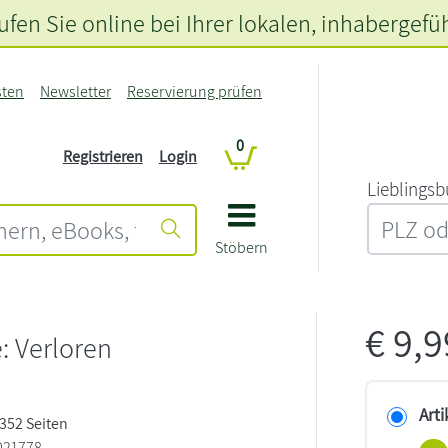
fen Sie online bei Ihrer lokalen
, inhabergefü
sten
Newsletter
Reservierung prüfen
0
Registrieren
Login
L‍i‍e‍b‍l‍i‍n‍g‍s‍b
Stöbern
€
9,
e: Verloren
Arti
 352 Seiten
021778