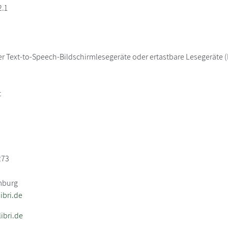
2.1
er Text-to-Speech-Bildschirmlesegeräte oder ertastbare Lesegeräte (B
t
273
mburg
bri.de
ibri.de