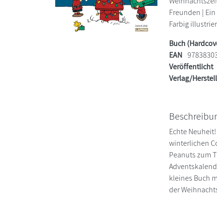
Weihnachtszeit
Freunden | Ein
Farbig illustrie
Buch (Hardcov
EAN
9783830
Veröffentlicht
Verlag/Herstel
Beschreibu
Echte Neuheit
winterlichen C
Peanuts zum Th
Adventskalende
kleines Buch m
der Weihnacht