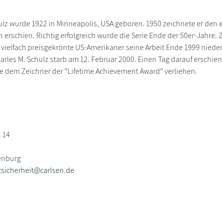
ulz wurde 1922 in Minneapolis, USA geboren. 1950 zeichnete er den e
 erschien. Richtig erfolgreich wurde die Serie Ende der 50er-Jahre.
r vielfach preisgekrönte US-Amerikaner seine Arbeit Ende 1999 nieder
harles M. Schulz starb am 12. Februar 2000. Einen Tag darauf erschien
 dem Zeichner der "Lifetime Achievement Award" verliehen.
. 14
enburg
sicherheit@carlsen.de