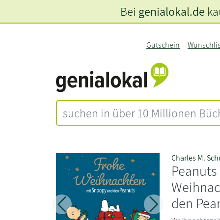
Bei
genialokal.de
kau
Gutschein
Wunschli
Charles M. Sch
Peanuts
Weihnac
den Pea
Zurück
Weiter