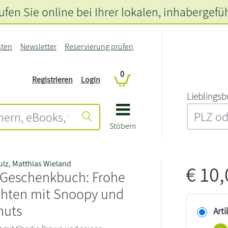
fen Sie online bei Ihrer lokalen
, inhabergefü
sten
Newsletter
Reservierung prüfen
0
Registrieren
Login
L‍i‍e‍b‍l‍i‍n‍g‍s‍b
Stöbern
ulz
,
Matthias Wieland
€
10
 Geschenkbuch: Frohe
hten mit Snoopy und
nuts
Arti