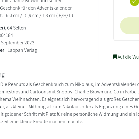
 mit Charlie Brown und seinen
 Geschenk für den Adventskalender.
rt. 16,0 cm / 15,9 cm / 1,3 cm ( B/H/T )
er)
, 64 Seiten
364184
September 2023
ler
Lappan Verlag
Auf die Wu
ng
! Die Peanuts als Geschenkbuch zum Nikolaus, im Adventskalende
omicstripsund Cartoonsmit Snoopy, Charlie Brown und Co in Farbe e
ema Weihnachten. Es eignet sich hervorragend als großes Geschenk
r, als kleines Mitbringsel zum Nikolaus oder als Ergänzung eines
it goldener Schrift mit Platz für eine persönliche Widmung und ein
szeit eine kleine Freude machen möchte.