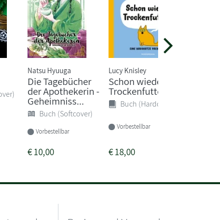
Natsu Hyuuga
Lucy Knisley
Cornelia 
Die Tagebücher
Schon wieder
Gespen
der Apothekerin -
Trockenfutter?
auf eis
over)
Geheimniss...
(Band 1)
Buch (Hardcover)
Buch (Softcover)
Buch 
Vorbestellbar
Vorbestellbar
Sofort li
€
10,00
€
18,00
€
15,00