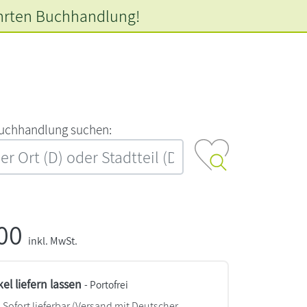
hrten
Buchhandlung!
‍u‍c‍h‍h‍a‍n‍d‍l‍u‍n‍g‍ ‍s‍u‍c‍h‍e‍n‍:‍
,00
inkl. MwSt.
kel liefern lassen
- Portofrei
Sofort lieferbar
(Versand mit Deutscher