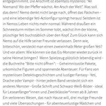
entgegennimmt. Die Anschrift ist ebenfalls mysteriös: "An
Niemand! Wo der Pfeffer wächst. Am Arsch der Welt". Was soll
das denn? Nemo denkt nicht lange nach, öffnet das Päckchen -
und eine lebendige Yeti-Actionfigur springt heraus! Seitdem ist
in Nemos Leben nichts mehr normal: Während draußen ein
Schneesturm mitten im Sommer tobt, wächst ihm der kleine,
plüschige Yeti buchstäblich über den Kopf. Zum Glück kann sich
Nemo auf die Hilfe seiner Freunde verlassen. Denn wie,
bitteschön, versteckt man einen zweieinhalb Meter großen Yeti?
Und vor allem: Wie können sie das Eis-Monster wieder zurück in
seine Heimat bringen? Wenn Spielzeug plötzlich lebendig wird -
die Buchreihe "Bitte nicht öffnen": - Geheimnisvolle Pakete,
urkomische Figuren und spannende Abenteuer: Für Fans von
mysteriösen Detektivgeschichten und lustiger Fantasy - Yeti,
Drache oder Vampir - hinter jedem Band versteckt sich ein
anderes Monster - Große Schrift und Schwarz-Weiß-Bilder - ideal
für Leseanfänger*innen und Zweitklässler*innen ab 8 Jahren
Ein verlorenes Wesen, das nach Hause will, drei mutige Freunde
und viele Überraschungen - für abenteuerlustige Mädchen und