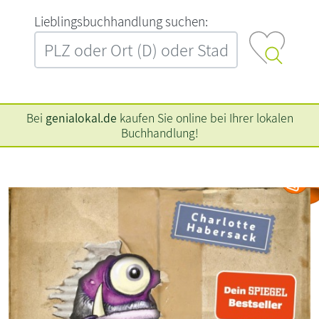
L‍i‍e‍b‍l‍i‍n‍g‍s‍b‍u‍c‍h‍h‍a‍n‍d‍l‍u‍n‍g‍ ‍s‍u‍c‍h‍e‍n‍:‍
Bei
genialokal.de
kaufen Sie online bei Ihrer lokalen
Buchhandlung!