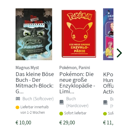
Magnus Myst
Pokémon, Panini
Das kleine Böse
Pokémon: Die
KPop Dem
Buch - Der
neue große
Hunters -
Mitmach-Block:
Enzyklopädie -
Offizielles
G...
Limi...
Activity B
Buch (Softcover)
Buch
Buch
(Hardcover)
(Hardcove
Lieferbar innerhalb
von 1-2 Wochen
Sofort lieferbar
Sofort lieferba
€
10,00
€
29,00
€
11,99