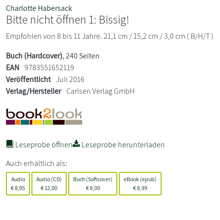
Charlotte Habersack
Bitte nicht öffnen 1: Bissig!
Empfohlen von 8 bis 11 Jahre. 21,1 cm / 15,2 cm / 3,0 cm ( B/H/T )
Buch (Hardcover)
, 240 Seiten
EAN
9783551652119
Veröffentlicht
Juli 2016
Verlag/Hersteller
Carlsen Verlag GmbH
Leseprobe öffnen
Leseprobe herunterladen
Auch erhältlich als:
Audio
Audio (CD)
Buch (Softcover)
eBook (epub)
€
8,95
€
12,00
€
8,00
€
8,99