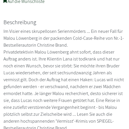
Auf die Wunschliste
Beschreibung
Im Visier eines skrupellosen Serienmörders ... Ein neuer Fall für
Malou Löwenberg in der packenden Cold-Case-Reihe von Nr.-1-
Bestsellerautorin Christine Brand.
Privatdetektivin Malou Löwenberg ahnt sofort, dass dieser
Auftrag anders ist. Ihre Klientin Lana ist todkrank und hat nur
noch einen Wunsch, bevor sie stirbt: Sie möchte ihren Bruder
Lucas wiedersehen, der seit sechsundzwanzig Jahren als
vermisst gilt. Doch der Auftrag hat einen Haken: Lucas will nicht
gefunden werden - er verschwand, nachdem er zwei Mädchen
ermordet hatte. Je länger Malou recherchiert, desto sicherer ist
sie, dass Lucas noch weitere Frauen getötet hat. Eine Reise in
eine zutiefst verstörende Vergangenheit beginnt - bis Malou
plötzlich selbst zur Zielscheibe wird ... Lesen Sie auch die
anderen hochspannenden 'Vermisst'-Krimis von SPIEGEL-
Bestsellerautorin Christine Brand.