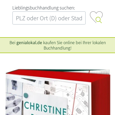
L‍i‍e‍b‍l‍i‍n‍g‍s‍b‍u‍c‍h‍h‍a‍n‍d‍l‍u‍n‍g‍ ‍s‍u‍c‍h‍e‍n‍:‍
Bei
genialokal.de
kaufen Sie online bei Ihrer lokalen
Buchhandlung!