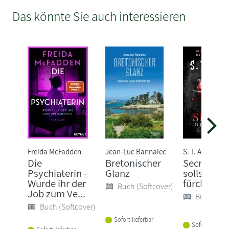
Das könnte Sie auch interessieren
Freida McFadden
Jean-Luc Bannalec
S. T. Abby
Die
Bretonischer
Secret - D
Psychiaterin -
Glanz
sollst mic
Wurde ihr der
fürchten
Buch (Softcover)
Job zum Ve...
Buch (Sof
Buch (Softcover)
Sofort lieferbar
Sofort lieferba