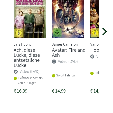
Lars Hubrich
James Cameron
Various
Ach, diese
Avatar: Fire and
Hoppers
Lücke, diese
Ash
Video (DV
entsetzliche
Video (DVD)
Lücke
Video (DVD)
Sofort lieferba
Sofort lieferbar
Lieferbar innerhalb
von 5-7 Tagen
€
16,99
€
14,99
€
14,99