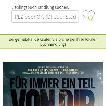
L‍i‍e‍b‍l‍i‍n‍g‍s‍b‍u‍c‍h‍h‍a‍n‍d‍l‍u‍n‍g‍ ‍s‍u‍c‍h‍e‍n‍:‍
Bei
genialokal.de
kaufen Sie online bei Ihrer lokalen
Buchhandlung!