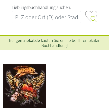
L‍i‍e‍b‍l‍i‍n‍g‍s‍b‍u‍c‍h‍h‍a‍n‍d‍l‍u‍n‍g‍ ‍s‍u‍c‍h‍e‍n‍:‍
Bei
genialokal.de
kaufen Sie online bei Ihrer lokalen
Buchhandlung!