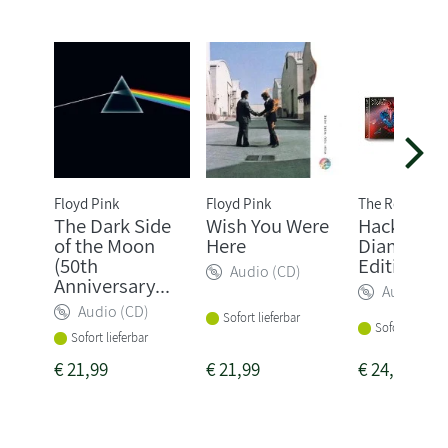
Floyd Pink
Floyd Pink
The Rolling S
The Dark Side
Wish You Were
Hackney
of the Moon
Here
Diamonds 
(50th
Edition 2C
Audio (CD)
Anniversary...
Audio (CD
Audio (CD)
Sofort lieferbar
Sofort lieferba
Sofort lieferbar
€
21,99
€
21,99
€
24,99