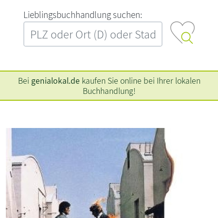
L‍i‍e‍b‍l‍i‍n‍g‍s‍b‍u‍c‍h‍h‍a‍n‍d‍l‍u‍n‍g‍ ‍s‍u‍c‍h‍e‍n‍:‍
Bei
genialokal.de
kaufen Sie online bei Ihrer lokalen
Buchhandlung!