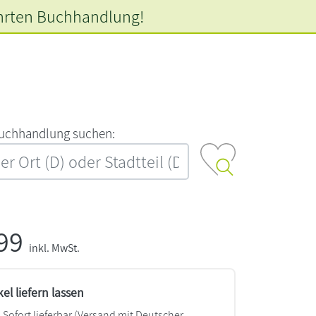
hrten
Buchhandlung!
‍u‍c‍h‍h‍a‍n‍d‍l‍u‍n‍g‍ ‍s‍u‍c‍h‍e‍n‍:‍
,99
inkl. MwSt.
kel liefern lassen
Sofort lieferbar
(Versand mit Deutscher