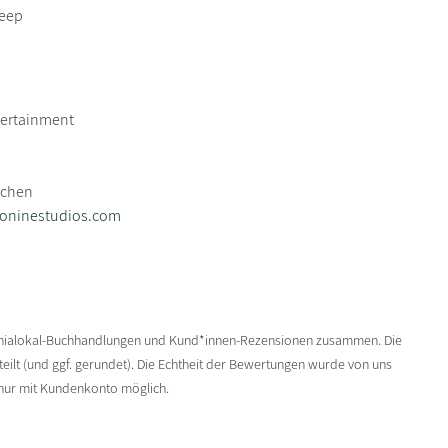
leep
tertainment
3
nchen
eoninestudios.com
enialokal-Buchhandlungen und Kund*innen-Rezensionen zusammen. Die
ilt (und ggf. gerundet). Die Echtheit der Bewertungen wurde von uns
 nur mit Kundenkonto möglich.