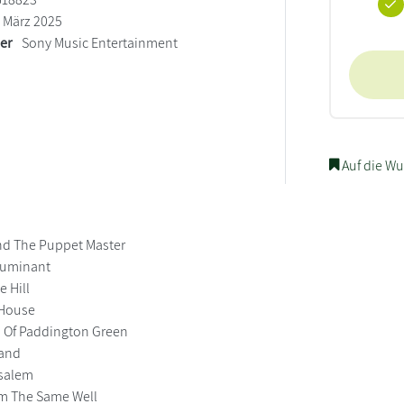
März 2025
ler
Sony Music Entertainment
Auf die Wu
nd The Puppet Master
Ruminant
e Hill
 House
h Of Paddington Green
Hand
usalem
om The Same Well