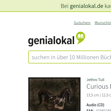
Bei
genialokal.de
kau
Gutschein
Wunschli
Jethro Tull
Curious
13,5 cm / 12,0 
Audio (CD)
EAN
0198028