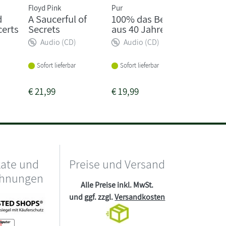
Floyd Pink
Pur
Falco
d
A Saucerful of
100% das Beste
Falco 3
certs
Secrets
aus 40 Jahren
Version
Audio (CD)
Audio (CD)
Audio
Sofort lieferbar
Sofort lieferbar
Sofort li
€
21,99
€
19,99
€
22,99
kate und
Preise und Versand
chnungen
Alle Preise inkl. MwSt.
und ggf. zzgl.
Versandkosten