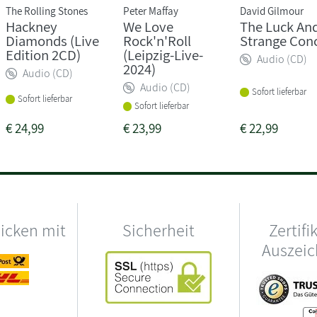
The Rolling Stones
Peter Maffay
David Gilmour
Hackney
We Love
The Luck An
Diamonds (Live
Rock'n'Roll
Strange Con
Edition 2CD)
(Leipzig-Live-
Audio (CD)
2024)
Audio (CD)
Audio (CD)
Sofort lieferbar
Sofort lieferbar
Sofort lieferbar
€
24,99
€
23,99
€
22,99
hicken mit
Sicherheit
Zertifi
Auszei