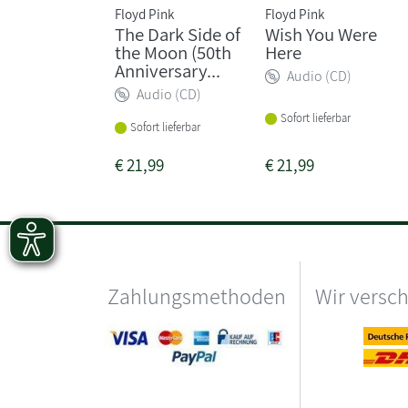
Floyd Pink
Floyd Pink
The Dark Side of
Wish You Were
the Moon (50th
Here
Anniversary...
Audio (CD)
Audio (CD)
Sofort lieferbar
Sofort lieferbar
€
21,99
€
21,99
Zahlungsmethoden
Wir versc