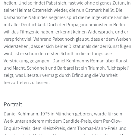
helfen. Und so findet Pabst sich, fast wie ohne eigenes Zutun, in
seiner Heimat Österreich wieder, die nun Ostmark heißt. Die
barbarische Natur des Regimes spürt die heimgekehrte Familie
mit aller Deutlichkeit. Doch der Propagandaminister in Berlin
will das Filmgenie haben, er kennt keinen Widerspruch, und er
verspricht viel. Während Pabst noch glaubt, dass er dem Werben
widerstehen, dass er sich keiner Diktatur als der der Kunst fügen
wird, ist er schon den ersten Schritt in die rettungslose
Verstrickung gegangen. Daniel Kehlmanns Roman über Kunst
und Macht, Schönheit und Barbarei ist ein Triumph. 'Lichtspiel'
zeigt, was Literatur vermag: durch Erfindung die Wahrheit
hervortreten zu lassen.
Portrait
Daniel Kehlmann, 1975 in München geboren, wurde für sein
Werk unter anderem mit dem Candide-Preis, dem Per-Olov-
Enquist-Preis, dem Kleist-Preis, dem Thomas-Mann-Preis und