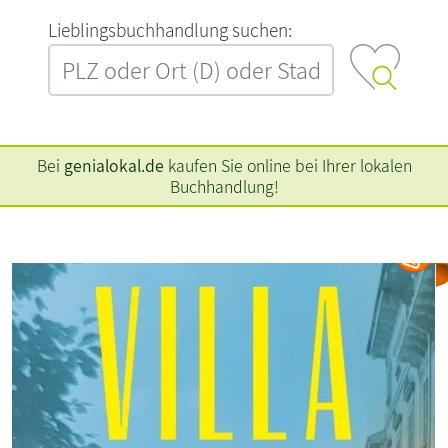
L‍i‍e‍b‍l‍i‍n‍g‍s‍b‍u‍c‍h‍h‍a‍n‍d‍l‍u‍n‍g‍ ‍s‍u‍c‍h‍e‍n‍:‍
Bei
genialokal.de
kaufen Sie online bei Ihrer lokalen
Buchhandlung!