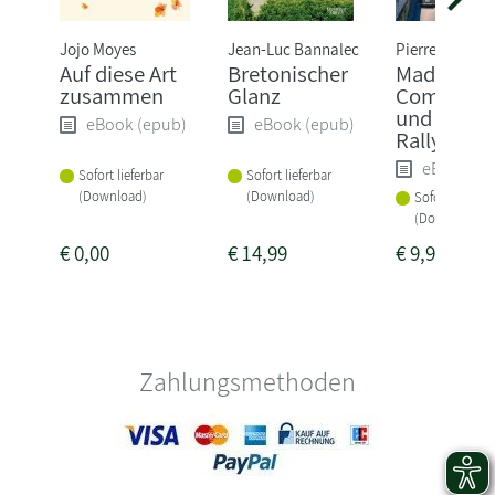
Jojo Moyes
Jean-Luc Bannalec
Pierre Martin
Auf diese Art
Bretonischer
Madame l
zusammen
Glanz
Commissa
und die tö
eBook (epub)
eBook (epub)
Rallye
eBook (e
Sofort lieferbar
Sofort lieferbar
(Download)
(Download)
Sofort lieferba
(Download)
€
0,00
€
14,99
€
9,99
Zahlungsmethoden