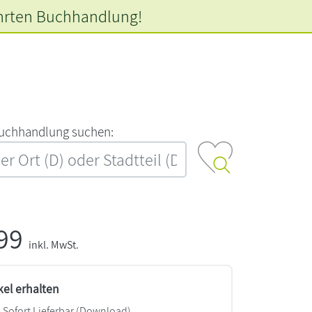
hrten
Buchhandlung!
‍u‍c‍h‍h‍a‍n‍d‍l‍u‍n‍g‍ ‍s‍u‍c‍h‍e‍n‍:‍
,99
inkl. MwSt.
kel erhalten
Sofort Lieferbar (Download)