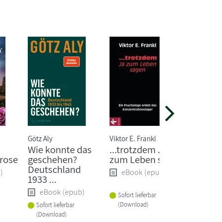
Götz Aly
Viktor E. Frankl
Ralf Lang
Wie konnte das
...trotzdem Ja
Die Akt
rose
geschehen?
zum Leben sagen
Adenau
Deutschland
)
eBook (epub)
eBoo
1933 ...
eBook (epub)
Sofort lieferbar
Sofort li
(Download)
(Downlo
Sofort lieferbar
(Download)