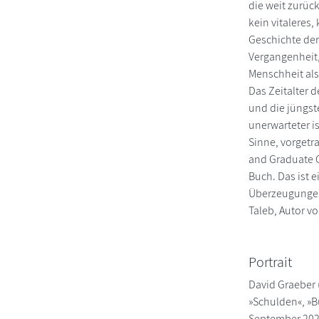
die weit zurüc
kein vitaleres
Geschichte der
Vergangenheit,
Menschheit als 
Das Zeitalter
und die jüngst
unerwarteter is
Sinne, vorgetr
and Graduate C
Buch. Das ist e
Überzeugungen 
Taleb, Autor 
Portrait
David Graeber 
»Schulden«, »B
September 2020