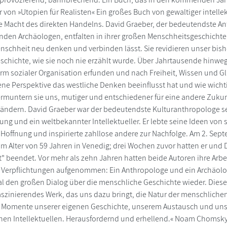
von »Utopien für Realisten« Ein großes Buch von gewaltiger intellekt
ie Macht des direkten Handelns. David Graeber, der bedeutendste A
enden Archäologen, entfalten in ihrer großen Menschheitsgeschichte, 
nschheit neu denken und verbinden lässt. Sie revidieren unser bis
chichte, wie sie noch nie erzählt wurde. Über Jahrtausende hinweg
rm sozialer Organisation erfunden und nach Freiheit, Wissen und G
gene Perspektive das westliche Denken beeinflusst hat und wie wich
muntern sie uns, mutiger und entschiedener für eine andere Zukun
ändern. David Graeber war der bedeutendste Kulturanthropologe se
g und ein weltbekannter Intellektueller. Er lebte seine Ideen von s
Hoffnung und inspirierte zahllose andere zur Nachfolge. Am 2. Sept
m Alter von 59 Jahren in Venedig; drei Wochen zuvor hatten er und
" beendet. Vor mehr als zehn Jahren hatten beide Autoren ihre Ar
Verpflichtungen aufgenommen: Ein Anthropologe und ein Archäol
l den großen Dialog über die menschliche Geschichte wieder. Diese
faszinierendes Werk, das uns dazu bringt, die Natur der menschlich
n Momente unserer eigenen Geschichte, unserem Austausch und uns
enen Intellektuellen. Herausfordernd und erhellend.« Noam Chomsk