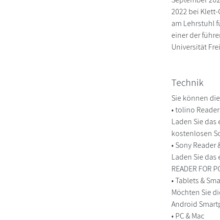
2022 bei Klett
am Lehrstuhl f
einer der führ
Universität Fre
Technik
Sie können die
• tolino Reade
Laden Sie das 
kostenlosen So
• Sony Reader
Laden Sie das 
READER FOR PC/
• Tablets & S
Möchten Sie di
Android Smart
• PC & Mac