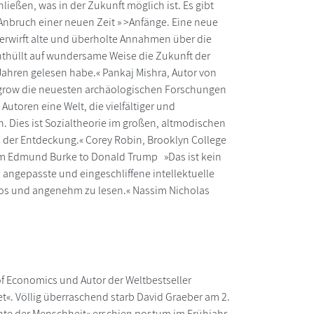
eßen, was in der Zukunft möglich ist. Es gibt
 Anbruch einer neuen Zeit » >Anfänge. Eine neue
erwirft alte und überholte Annahmen über die
nthüllt auf wundersame Weise die Zukunft der
 Jahren gelesen habe.« Pankaj Mishra, Autor von
ngrow die neuesten archäologischen Forschungen
utoren eine Welt, die vielfältiger und
len. Dies ist Sozialtheorie im großen, altmodischen
 der Entdeckung.« Corey Robin, Brooklyn College
rom Edmund Burke to Donald Trump »Das ist kein
ch) angepasste und eingeschliffene intellektuelle
oros und angenehm zu lesen.« Nassim Nicholas
f Economics und Autor der Weltbestseller
t«. Völlig überraschend starb David Graeber am 2.
hte der Menschheit« erschien postum im Frühjahr