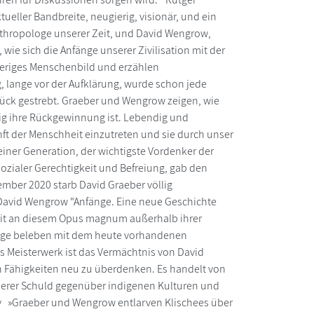
ueller Bandbreite, neugierig, visionär, und ein
nthropologe unserer Zeit, und David Wengrow,
wie sich die Anfänge unserer Zivilisation mit der
heriges Menschenbild und erzählen
, lange vor der Aufklärung, wurde schon jede
lück gestrebt. Graeber und Wengrow zeigen, wie
tig ihre Rückgewinnung ist. Lebendig und
ft der Menschheit einzutreten und sie durch unser
iner Generation, der wichtigste Vordenker der
ozialer Gerechtigkeit und Befreiung, gab den
ember 2020 starb David Graeber völlig
 David Wengrow "Anfänge. Eine neue Geschichte
beit an diesem Opus magnum außerhalb ihrer
oge beleben mit dem heute vorhandenen
s Meisterwerk ist das Vermächtnis von David
en Fähigkeiten neu zu überdenken. Es handelt von
erer Schuld gegenüber indigenen Kulturen und
y »Graeber und Wengrow entlarven Klischees über