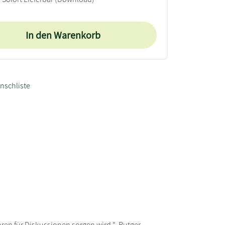
In den Warenkorb
nschliste
en für Diskussionen sorgen wird." Rutger