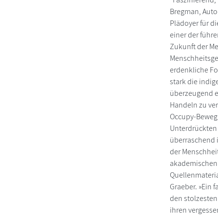
Bregman, Autor 
Plädoyer für d
einer der führ
Zukunft der Me
Menschheitsges
erdenkliche Fo
stark die indi
überzeugend er
Handeln zu ver
Occupy-Bewegun
Unterdrückten 
überraschend i
der Menschheit
akademischen 
Quellenmateria
Graeber. »Ein 
den stolzeste
ihren vergess