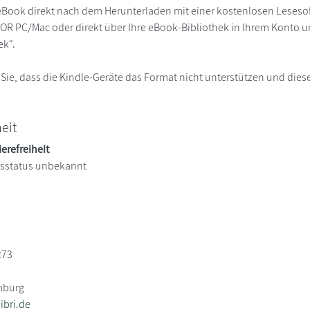
eBook direkt nach dem Herunterladen mit einer kostenlosen Lesesoft
R PC/Mac oder direkt über Ihre eBook-Bibliothek in Ihrem Konto un
ek“.
 Sie, dass die Kindle-Geräte das Format nicht unterstützen und diese
heit
ierefreiheit
itsstatus unbekannt
273
mburg
bri.de