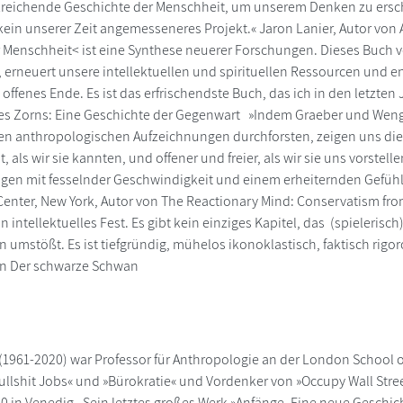
kreichende Geschichte der Menschheit, um unserem Denken zu erschli
, kein unserer Zeit angemesseneres Projekt.« Jaron Lanier, Autor von
 Menschheit< ist eine Synthese neuerer Forschungen. Dieses Buch v
 erneuert unsere intellektuellen und spirituellen Ressourcen und e
offenes Ende. Es ist das erfrischendste Buch, das ich in den letzten
 des Zorns: Eine Geschichte der Gegenwart »Indem Graeber und We
en anthropologischen Aufzeichnungen durchforsten, zeigen uns die A
t, als wir sie kannten, und offener und freier, als wir sie uns vorstel
agen mit fesselnder Geschwindigkeit und einem erheiternden Gefühl
enter, New York, Autor von The Reactionary Mind: Conservatism f
in intellektuelles Fest. Es gibt kein einziges Kapitel, das (spieleris
umstößt. Es ist tiefgründig, mühelos ikonoklastisch, faktisch rig
von Der schwarze Schwan
(1961-2020) war Professor für Anthropologie an der London School o
ullshit Jobs« und »Bürokratie« und Vordenker von »Occupy Wall Stree
 in Venedig. Sein letztes großes Werk »Anfänge. Eine neue Geschic