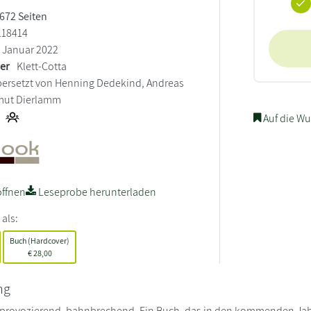
 672 Seiten
118414
Januar 2022
ler
Klett-Cotta
ersetzt von Henning Dedekind, Andreas
mut Dierlamm
Auf die Wu
ffnen
Leseprobe herunterladen
 als:
Buch (Hardcover)
€
28,00
ng
 provozierend, bahnbrechend. Ein Buch, das in den kommenden Jahr