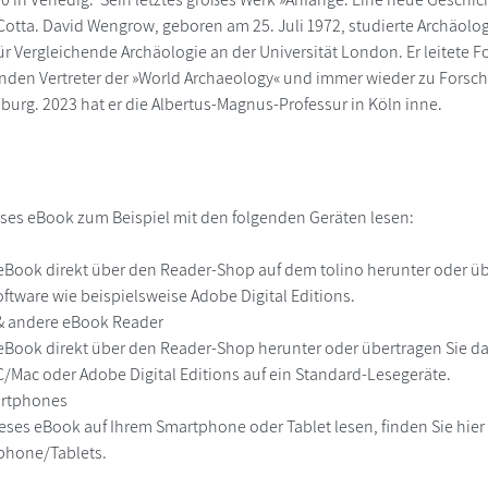
-Cotta. David Wengrow, geboren am 25. Juli 1972, studierte Archäolo
ür Vergleichende Archäologie an der Universität London. Er leitete F
enden Vertreter der »World Archaeology« und immer wieder zu Forsch
iburg. 2023 hat er die Albertus-Magnus-Professur in Köln inne.
ses eBook zum Beispiel mit den folgenden Geräten lesen:
r
eBook direkt über den Reader-Shop auf dem tolino herunter oder übe
ftware wie beispielsweise Adobe Digital Editions.
 & andere eBook Reader
eBook direkt über den Reader-Shop herunter oder übertragen Sie d
Mac oder Adobe Digital Editions auf ein Standard-Lesegeräte.
martphones
eses eBook auf Ihrem Smartphone oder Tablet lesen, finden Sie hie
phone/Tablets.