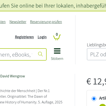
fen Sie online bei Ihrer lokalen
, inhabergefü
sten
Newsletter
Reservierung prüfen
0
Registrieren
Login
L‍i‍e‍b‍l‍i‍n‍g‍s‍b
Stöbern
,
David Wengrow
€
12
hichte der Menschheit | Der Nr.1
ler. Originaltitel: The Dawn of
Arti
New History of Humanity. 5. Auflage, 2025