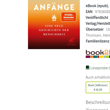
eBook (epub)
,
EAN
9783608
Veröffentlicht
Verlag/Herstel
Übersetzer
Üb
Thomsen, Hel
Familienlizenz
Leseprobe ö
Auch erhältlich
Buch (Softcover)
€
16,00
Beschreibu
"Faszinierend,