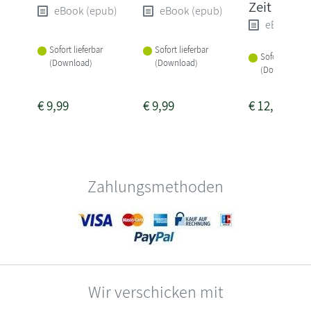
Zeit
eBook (epub)
eBook (epub)
eBook (e
Sofort lieferbar
Sofort lieferbar
Sofort lieferba
(Download)
(Download)
(Download)
€
9,99
€
9,99
€
12,99
Zahlungsmethoden
Wir verschicken mit