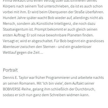
Firma verkauft und einen Vertrag über das Einfrieren seines
Körpers nach seinem Tod unterschrieben, da ist es auch schon
vorbei mit ihm. Er wird beim Überqueren der Straße überfahren.
Hundert Jahre später wacht Bob wieder auf, allerdings nicht als
Mensch, sondern als Künstliche Intelligenz, die noch dazu
Staatseigentum ist. Prompt bekommt er auch gleich seinen
ersten Auftrag: Er soll neue bewohnbare Planeten finden.
Versagt er, wird er abgeschaltet. Für Bob beginnt ein grandioses
Abenteuer zwischen den Sternen - und ein gnadenloser
Wettlauf gegen die Zeit ...
Portrait
Dennis E. Taylor war früher Programmierer und arbeitete nachts
an seinen Romanen. Mit 'Ich bin viele', dem Auftakt seiner
BOBIVERSE-Reihe, gelang ihm schließlich der Durchbruch,
sodass er sich nun ganz dem Schreiben widmen kann.