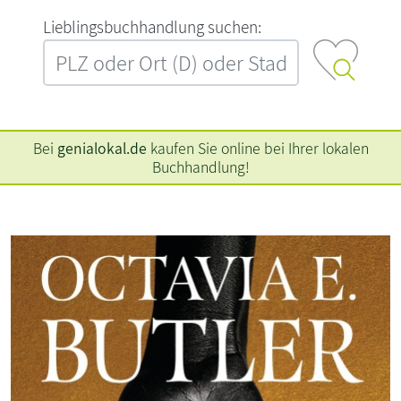
L‍i‍e‍b‍l‍i‍n‍g‍s‍b‍u‍c‍h‍h‍a‍n‍d‍l‍u‍n‍g‍ ‍s‍u‍c‍h‍e‍n‍:‍
Bei
genialokal.de
kaufen Sie online bei Ihrer lokalen
Buchhandlung!