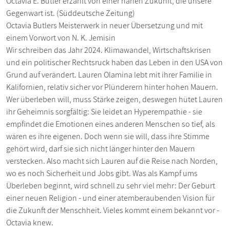
Octavia E. Butler erzählt von einer nahen Zukunft, die unsere
Gegenwart ist. (Süddeutsche Zeitung)
Octavia Butlers Meisterwerk in neuer Übersetzung und mit
einem Vorwort von N. K. Jemisin
Wir schreiben das Jahr 2024. Klimawandel, Wirtschaftskrisen
und ein politischer Rechtsruck haben das Leben in den USA von
Grund auf verändert. Lauren Olamina lebt mit ihrer Familie in
Kalifornien, relativ sicher vor Plünderern hinter hohen Mauern.
Wer überleben will, muss Stärke zeigen, deswegen hütet Lauren
ihr Geheimnis sorgfältig: Sie leidet an Hyperempathie - sie
empfindet die Emotionen eines anderen Menschen so tief, als
wären es ihre eigenen. Doch wenn sie will, dass ihre Stimme
gehört wird, darf sie sich nicht länger hinter den Mauern
verstecken. Also macht sich Lauren auf die Reise nach Norden,
wo es noch Sicherheit und Jobs gibt. Was als Kampf ums
Überleben beginnt, wird schnell zu sehr viel mehr: Der Geburt
einer neuen Religion - und einer atemberaubenden Vision für
die Zukunft der Menschheit. Vieles kommt einem bekannt vor -
Octavia knew.