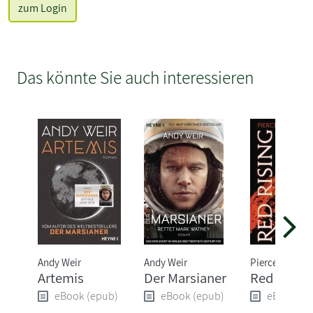
zum Login
Das könnte Sie auch interessieren
Andy Weir
Andy Weir
Pierce Brown
Artemis
Der Marsianer
Red Rising
eBook (epub)
eBook (epub)
eBook (e