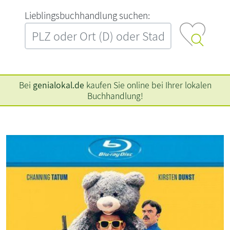
L‍i‍e‍b‍l‍i‍n‍g‍s‍b‍u‍c‍h‍h‍a‍n‍d‍l‍u‍n‍g‍ ‍s‍u‍c‍h‍e‍n‍:‍
Bei
genialokal.de
kaufen Sie online bei Ihrer lokalen
Buchhandlung!