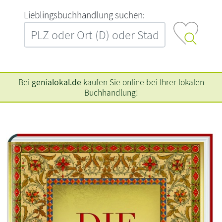
L‍i‍e‍b‍l‍i‍n‍g‍s‍b‍u‍c‍h‍h‍a‍n‍d‍l‍u‍n‍g‍ ‍s‍u‍c‍h‍e‍n‍:‍
Bei
genialokal.de
kaufen Sie online bei Ihrer lokalen
Buchhandlung!