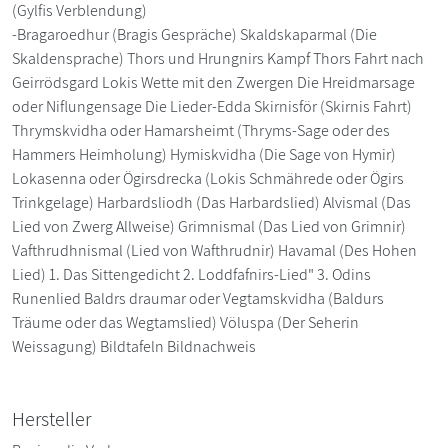
(Gylfis Verblendung)
-Bragaroedhur (Bragis Gespräche) Skaldskaparmal (Die
Skaldensprache) Thors und Hrungnirs Kampf Thors Fahrt nach
Geirrödsgard Lokis Wette mit den Zwergen Die Hreidmarsage
oder Niflungensage Die Lieder-Edda Skirnisför (Skirnis Fahrt)
Thrymskvidha oder Hamarsheimt (Thryms-Sage oder des
Hammers Heimholung) Hymiskvidha (Die Sage von Hymir)
Lokasenna oder Ögirsdrecka (Lokis Schmährede oder Ögirs
Trinkgelage) Harbardsliodh (Das Harbardslied) Alvismal (Das
Lied von Zwerg Allweise) Grimnismal (Das Lied von Grimnir)
Vafthrudhnismal (Lied von Wafthrudnir) Havamal (Des Hohen
Lied) 1. Das Sittengedicht 2. Loddfafnirs-Lied" 3. Odins
Runenlied Baldrs draumar oder Vegtamskvidha (Baldurs
Träume oder das Wegtamslied) Völuspa (Der Seherin
Weissagung) Bildtafeln Bildnachweis
Hersteller