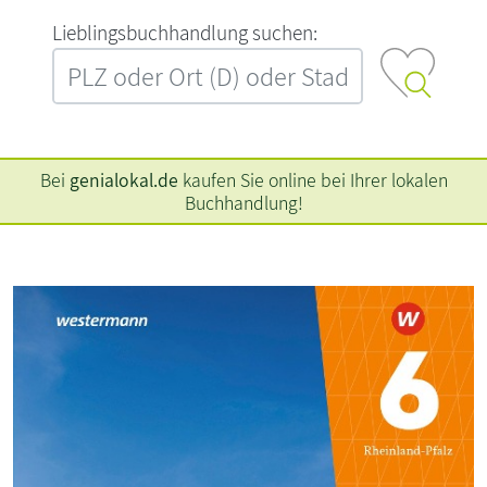
L‍i‍e‍b‍l‍i‍n‍g‍s‍b‍u‍c‍h‍h‍a‍n‍d‍l‍u‍n‍g‍ ‍s‍u‍c‍h‍e‍n‍:‍
Bei
genialokal.de
kaufen Sie online bei Ihrer lokalen
Buchhandlung!