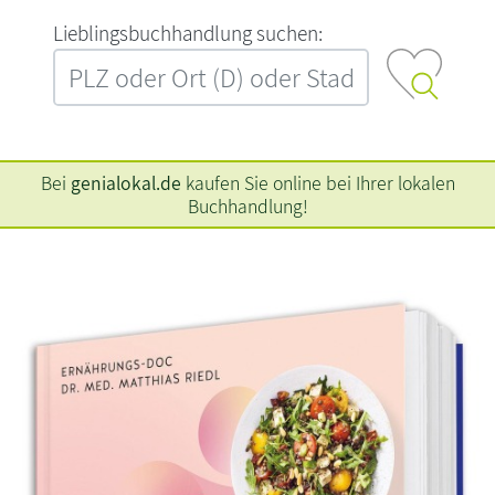
L‍i‍e‍b‍l‍i‍n‍g‍s‍b‍u‍c‍h‍h‍a‍n‍d‍l‍u‍n‍g‍ ‍s‍u‍c‍h‍e‍n‍:‍
Bei
genialokal.de
kaufen Sie online bei Ihrer lokalen
Buchhandlung!