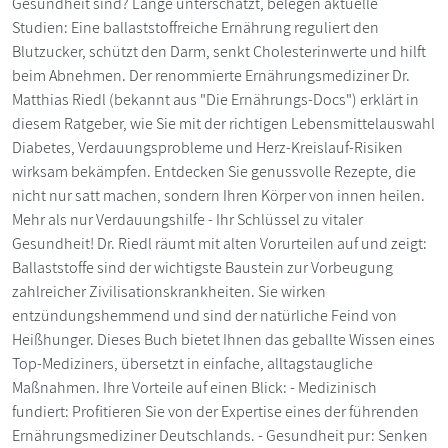
Gesundheit sind? Lange unterschätzt, belegen aktuelle
Studien: Eine ballaststoffreiche Ernährung reguliert den
Blutzucker, schützt den Darm, senkt Cholesterinwerte und hilft
beim Abnehmen. Der renommierte Ernährungsmediziner Dr.
Matthias Riedl (bekannt aus "Die Ernährungs-Docs") erklärt in
diesem Ratgeber, wie Sie mit der richtigen Lebensmittelauswahl
Diabetes, Verdauungsprobleme und Herz-Kreislauf-Risiken
wirksam bekämpfen. Entdecken Sie genussvolle Rezepte, die
nicht nur satt machen, sondern Ihren Körper von innen heilen.
Mehr als nur Verdauungshilfe - Ihr Schlüssel zu vitaler
Gesundheit! Dr. Riedl räumt mit alten Vorurteilen auf und zeigt:
Ballaststoffe sind der wichtigste Baustein zur Vorbeugung
zahlreicher Zivilisationskrankheiten. Sie wirken
entzündungshemmend und sind der natürliche Feind von
Heißhunger. Dieses Buch bietet Ihnen das geballte Wissen eines
Top-Mediziners, übersetzt in einfache, alltagstaugliche
Maßnahmen. Ihre Vorteile auf einen Blick: - Medizinisch
fundiert: Profitieren Sie von der Expertise eines der führenden
Ernährungsmediziner Deutschlands. - Gesundheit pur: Senken