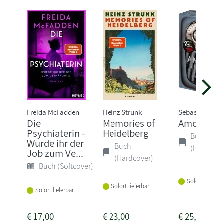
Freida McFadden
Heinz Strunk
Sebastian Fitz
Die
Memories of
Amokspiel
Psychiaterin -
Heidelberg
Buch
Wurde ihr der
Buch
(Hardcove
Job zum Ve...
(Hardcover)
Buch (Softcover)
Sofort lieferba
Sofort lieferbar
Sofort lieferbar
€
17,00
€
23,00
€
25,00